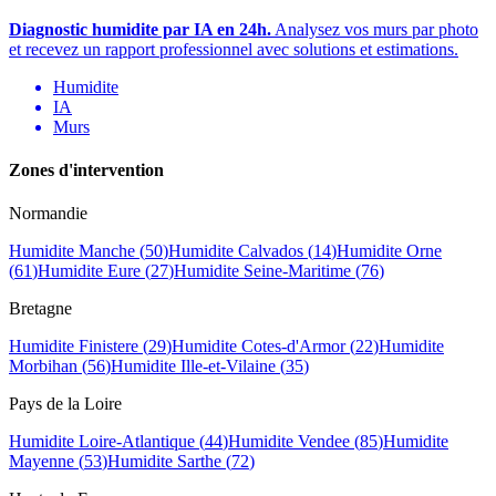
Diagnostic humidite par IA en 24h.
Analysez vos murs par photo
et recevez un rapport professionnel avec solutions et estimations.
Humidite
IA
Murs
Zones d
'
intervention
Normandie
Humidite
Manche
(
50
)
Humidite
Calvados
(
14
)
Humidite
Orne
(
61
)
Humidite
Eure
(
27
)
Humidite
Seine-Maritime
(
76
)
Bretagne
Humidite
Finistere
(
29
)
Humidite
Cotes-d'Armor
(
22
)
Humidite
Morbihan
(
56
)
Humidite
Ille-et-Vilaine
(
35
)
Pays de la Loire
Humidite
Loire-Atlantique
(
44
)
Humidite
Vendee
(
85
)
Humidite
Mayenne
(
53
)
Humidite
Sarthe
(
72
)