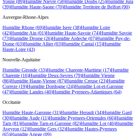
Yonne
(
89
)
Humidite
Nievre
(
58
)
Humidite
Doubs
(
25
)
Humidite
Jura
(
39
)
Humidite
Haute-Saone
(
70
)
Humidite
Territoire de Belfort
(
90
)
Auvergne-Rhone-Alpes
Humidite
Rhone
(
69
)
Humidite
Isere
(
38
)
Humidite
Loire
(
42
)
Humidite
Ain
(
01
)
Humidite
Haute-Savoie
(
74
)
Humidite
Savoie
(
73
)
Humidite
Drome
(
26
)
Humidite
Ardeche
(
07
)
Humidite
Puy-de-
Dome
(
63
)
Humidite
Allier
(
03
)
Humidite
Cantal
(
15
)
Humidite
Haute-Loire
(
43
)
Nouvelle-Aquitaine
Humidite
Gironde
(
33
)
Humidite
Charente-Maritime
(
17
)
Humidite
Charente
(
16
)
Humidite
Deux-Sevres
(
79
)
Humidite
Vienne
(
86
)
Humidite
Haute-Vienne
(
87
)
Humidite
Creuse
(
23
)
Humidite
Correze
(
19
)
Humidite
Dordogne
(
24
)
Humidite
Lot-et-Garonne
(
47
)
Humidite
Landes
(
40
)
Humidite
Pyrenees-Atlantiques
(
64
)
Occitanie
Humidite
Haute-Garonne
(
31
)
Humidite
Herault
(
34
)
Humidite
Gard
(
30
)
Humidite
Aude
(
11
)
Humidite
Pyrenees-Orientales
(
66
)
Humidite
Tarn
(
81
)
Humidite
Tarn-et-Garonne
(
82
)
Humidite
Lot
(
46
)
Humidite
Aveyron
(
12
)
Humidite
Gers
(
32
)
Humidite
Hautes-Pyrenees
(
65
)
Humidite
Ariege
(
09
)