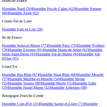
Hauts-de-France
Humidite
Nord
(
59
)
Humidite
Pas-de-Calais
(
62
)
Humidite
Somme
(
80
)
Humidite
Aisne
(
02
)
Centre-Val de Loire
Humidite
Eure-et-Loir
(
28
)
Ile-de-France
Humidite
Seine-et-Marne
(
77
)
Humidite
Paris
(
75
)
Humidite
Yvelines
(
78
)
Humidite
Essonne
(
91
)
Humidite
Hauts-de-Seine
(
92
)
Humidite
Seine-Saint-Denis
(
93
)
Humidite
Val-de-Marne
(
94
)
Humidite
Val-
d'Oise
(
95
)
Grand Est
Humidite
Bas-Rhin
(
67
)
Humidite
Haut-Rhin
(
68
)
Humidite
Moselle
(
57
)
Humidite
Meurthe-et-Moselle
(
54
)
Humidite
Meuse
(
55
)
Humidite
Vosges
(
88
)
Humidite
Marne
(
51
)
Humidite
Aube
(
10
)
Humidite
Haute-Marne
(
52
)
Humidite
Ardennes
(
08
)
Bourgogne-Franche-Comte
Humidite
Cote-d'Or
(
21
)
Humidite
Saone-et-Loire
(
71
)
Humidite