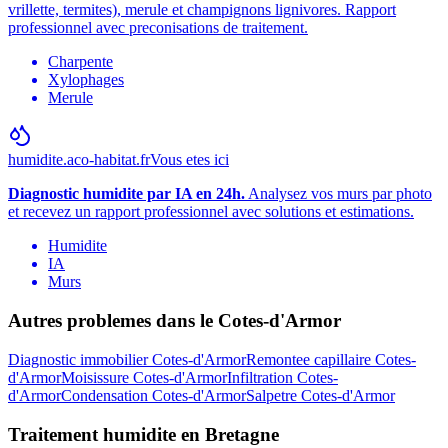
vrillette, termites), merule et champignons lignivores. Rapport
professionnel avec preconisations de traitement.
Charpente
Xylophages
Merule
humidite.aco-habitat.fr
Vous etes ici
Diagnostic humidite par IA en 24h.
Analysez vos murs par photo
et recevez un rapport professionnel avec solutions et estimations.
Humidite
IA
Murs
Autres problemes dans le
Cotes-d'Armor
Diagnostic immobilier
Cotes-d'Armor
Remontee capillaire
Cotes-
d'Armor
Moisissure
Cotes-d'Armor
Infiltration
Cotes-
d'Armor
Condensation
Cotes-d'Armor
Salpetre
Cotes-d'Armor
Traitement humidite
en
Bretagne