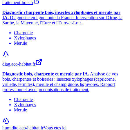
traitement-bois.fr
Diagnostic charpente bois, insectes xylophages et merule par
IA.
Diagnostic en ligne toute la France. Intervention sur l
'
Orne, la
Sarthe, la Mayenne, l
'
Eure et l
'
Eure-et-Loir.
Charpente
Xylophages
Merule
diag.aco-habitat.fr
Diagnostic bois, charpente et merule par IA.
Analyse de vos
bois, charpentes et boiseries : insectes xylophages (capricorne,
vrillette, termites), merule et champignons lignivores. Rapport
professionnel avec preconisations de traitement.
Charpente
Xylophages
Merule
humidite.aco-habitat.fr
Vous etes ici