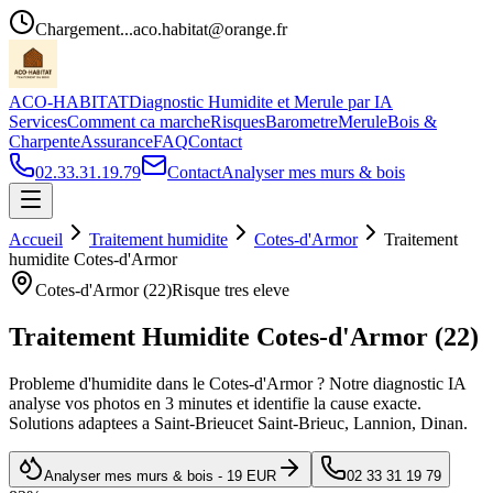
Chargement...
aco.habitat@orange.fr
ACO-HABITAT
Diagnostic Humidite et Merule par IA
Services
Comment ca marche
Risques
Barometre
Merule
Bois &
Charpente
Assurance
FAQ
Contact
02.33.31.19.79
Contact
Analyser mes murs & bois
Accueil
Traitement humidite
Cotes-d'Armor
Traitement
humidite
Cotes-d'Armor
Cotes-d'Armor
(
22
)
Risque
tres eleve
Traitement Humidite
Cotes-d'Armor
(
22
)
Probleme d
'
humidite dans le
Cotes-d'Armor
? Notre diagnostic IA
analyse vos photos en 3 minutes et identifie la cause exacte.
Solutions adaptees a
Saint-Brieuc
et
Saint-Brieuc, Lannion, Dinan
.
Analyser mes murs & bois - 19 EUR
02 33 31 19 79