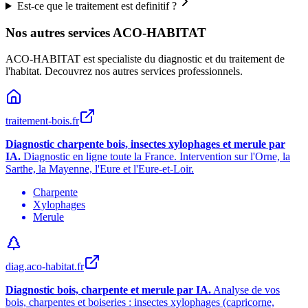
Est-ce que le traitement est definitif ?
Nos autres services ACO-HABITAT
ACO-HABITAT est specialiste du diagnostic et du traitement de
l
'
habitat. Decouvrez nos autres services professionnels.
traitement-bois.fr
Diagnostic charpente bois, insectes xylophages et merule par
IA.
Diagnostic en ligne toute la France. Intervention sur l
'
Orne, la
Sarthe, la Mayenne, l
'
Eure et l
'
Eure-et-Loir.
Charpente
Xylophages
Merule
diag.aco-habitat.fr
Diagnostic bois, charpente et merule par IA.
Analyse de vos
bois, charpentes et boiseries : insectes xylophages (capricorne,