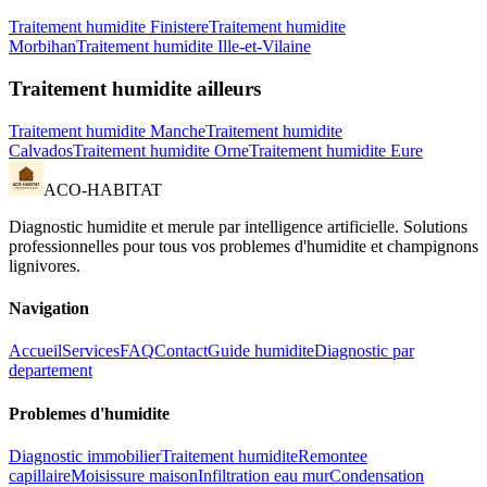
Traitement humidite
Finistere
Traitement humidite
Morbihan
Traitement humidite
Ille-et-Vilaine
Traitement humidite
ailleurs
Traitement humidite
Manche
Traitement humidite
Calvados
Traitement humidite
Orne
Traitement humidite
Eure
ACO-HABITAT
Diagnostic humidite et merule par intelligence artificielle. Solutions
professionnelles pour tous vos problemes d
'
humidite et champignons
lignivores.
Navigation
Accueil
Services
FAQ
Contact
Guide humidite
Diagnostic par
departement
Problemes d
'
humidite
Diagnostic immobilier
Traitement humidite
Remontee
capillaire
Moisissure maison
Infiltration eau mur
Condensation