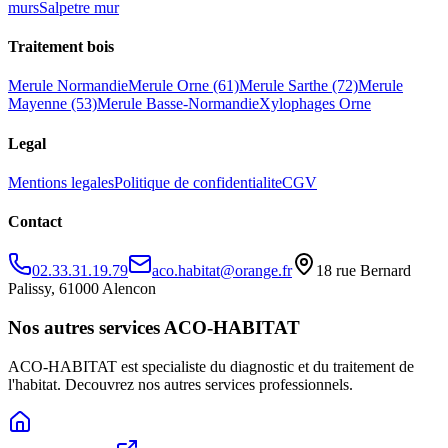
murs
Salpetre mur
Traitement bois
Merule Normandie
Merule Orne (61)
Merule Sarthe (72)
Merule
Mayenne (53)
Merule Basse-Normandie
Xylophages Orne
Legal
Mentions legales
Politique de confidentialite
CGV
Contact
02.33.31.19.79
aco.habitat@orange.fr
18 rue Bernard
Palissy, 61000 Alencon
Nos autres services ACO-HABITAT
ACO-HABITAT est specialiste du diagnostic et du traitement de
l
'
habitat. Decouvrez nos autres services professionnels.