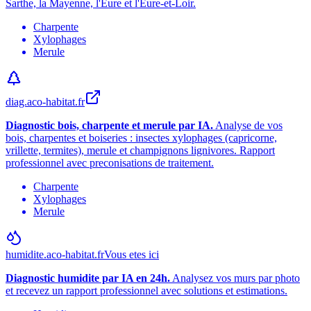
Sarthe, la Mayenne, l
'
Eure et l
'
Eure-et-Loir.
Charpente
Xylophages
Merule
diag.aco-habitat.fr
Diagnostic bois, charpente et merule par IA.
Analyse de vos
bois, charpentes et boiseries : insectes xylophages (capricorne,
vrillette, termites), merule et champignons lignivores. Rapport
professionnel avec preconisations de traitement.
Charpente
Xylophages
Merule
humidite.aco-habitat.fr
Vous etes ici
Diagnostic humidite par IA en 24h.
Analysez vos murs par photo
et recevez un rapport professionnel avec solutions et estimations.