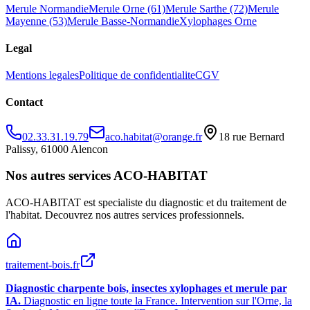
Merule Normandie
Merule Orne (61)
Merule Sarthe (72)
Merule
Mayenne (53)
Merule Basse-Normandie
Xylophages Orne
Legal
Mentions legales
Politique de confidentialite
CGV
Contact
02.33.31.19.79
aco.habitat@orange.fr
18 rue Bernard
Palissy, 61000 Alencon
Nos autres services ACO-HABITAT
ACO-HABITAT est specialiste du diagnostic et du traitement de
l
'
habitat. Decouvrez nos autres services professionnels.
traitement-bois.fr
Diagnostic charpente bois, insectes xylophages et merule par
IA.
Diagnostic en ligne toute la France. Intervention sur l
'
Orne, la