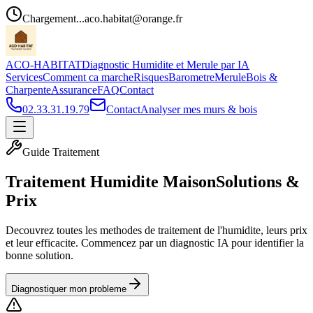
Chargement...
aco.habitat@orange.fr
ACO-HABITAT
Diagnostic Humidite et Merule par IA
Services
Comment ca marche
Risques
Barometre
Merule
Bois &
Charpente
Assurance
FAQ
Contact
02.33.31.19.79
Contact
Analyser mes murs & bois
Guide Traitement
Traitement Humidite Maison
Solutions &
Prix
Decouvrez toutes les methodes de traitement de l'humidite, leurs prix
et leur efficacite. Commencez par un diagnostic IA pour identifier la
bonne solution.
Diagnostiquer mon probleme