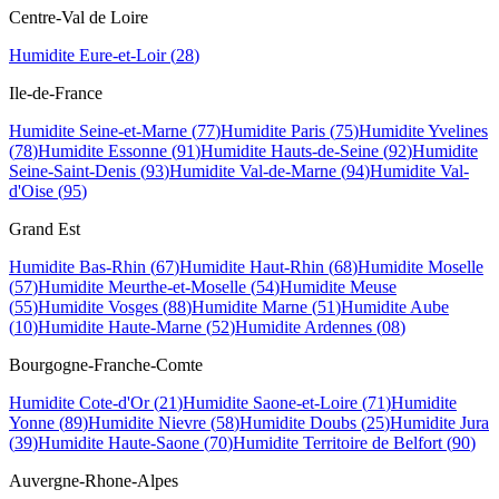
Centre-Val de Loire
Humidite
Eure-et-Loir
(
28
)
Ile-de-France
Humidite
Seine-et-Marne
(
77
)
Humidite
Paris
(
75
)
Humidite
Yvelines
(
78
)
Humidite
Essonne
(
91
)
Humidite
Hauts-de-Seine
(
92
)
Humidite
Seine-Saint-Denis
(
93
)
Humidite
Val-de-Marne
(
94
)
Humidite
Val-
d'Oise
(
95
)
Grand Est
Humidite
Bas-Rhin
(
67
)
Humidite
Haut-Rhin
(
68
)
Humidite
Moselle
(
57
)
Humidite
Meurthe-et-Moselle
(
54
)
Humidite
Meuse
(
55
)
Humidite
Vosges
(
88
)
Humidite
Marne
(
51
)
Humidite
Aube
(
10
)
Humidite
Haute-Marne
(
52
)
Humidite
Ardennes
(
08
)
Bourgogne-Franche-Comte
Humidite
Cote-d'Or
(
21
)
Humidite
Saone-et-Loire
(
71
)
Humidite
Yonne
(
89
)
Humidite
Nievre
(
58
)
Humidite
Doubs
(
25
)
Humidite
Jura
(
39
)
Humidite
Haute-Saone
(
70
)
Humidite
Territoire de Belfort
(
90
)
Auvergne-Rhone-Alpes