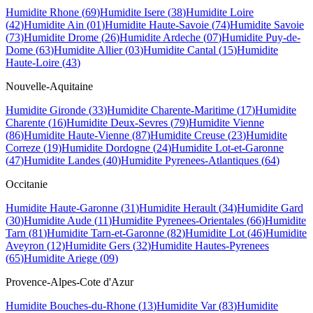
Humidite
Rhone
(
69
)
Humidite
Isere
(
38
)
Humidite
Loire
(
42
)
Humidite
Ain
(
01
)
Humidite
Haute-Savoie
(
74
)
Humidite
Savoie
(
73
)
Humidite
Drome
(
26
)
Humidite
Ardeche
(
07
)
Humidite
Puy-de-
Dome
(
63
)
Humidite
Allier
(
03
)
Humidite
Cantal
(
15
)
Humidite
Haute-Loire
(
43
)
Nouvelle-Aquitaine
Humidite
Gironde
(
33
)
Humidite
Charente-Maritime
(
17
)
Humidite
Charente
(
16
)
Humidite
Deux-Sevres
(
79
)
Humidite
Vienne
(
86
)
Humidite
Haute-Vienne
(
87
)
Humidite
Creuse
(
23
)
Humidite
Correze
(
19
)
Humidite
Dordogne
(
24
)
Humidite
Lot-et-Garonne
(
47
)
Humidite
Landes
(
40
)
Humidite
Pyrenees-Atlantiques
(
64
)
Occitanie
Humidite
Haute-Garonne
(
31
)
Humidite
Herault
(
34
)
Humidite
Gard
(
30
)
Humidite
Aude
(
11
)
Humidite
Pyrenees-Orientales
(
66
)
Humidite
Tarn
(
81
)
Humidite
Tarn-et-Garonne
(
82
)
Humidite
Lot
(
46
)
Humidite
Aveyron
(
12
)
Humidite
Gers
(
32
)
Humidite
Hautes-Pyrenees
(
65
)
Humidite
Ariege
(
09
)
Provence-Alpes-Cote d'Azur
Humidite
Bouches-du-Rhone
(
13
)
Humidite
Var
(
83
)
Humidite