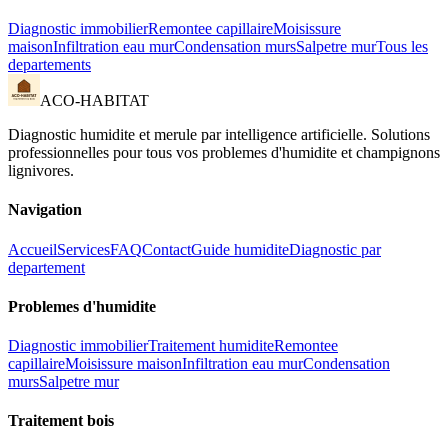
Diagnostic immobilier
Remontee capillaire
Moisissure
maison
Infiltration eau mur
Condensation murs
Salpetre mur
Tous les
departements
ACO-HABITAT
Diagnostic humidite et merule par intelligence artificielle. Solutions
professionnelles pour tous vos problemes d
'
humidite et champignons
lignivores.
Navigation
Accueil
Services
FAQ
Contact
Guide humidite
Diagnostic par
departement
Problemes d
'
humidite
Diagnostic immobilier
Traitement humidite
Remontee
capillaire
Moisissure maison
Infiltration eau mur
Condensation
murs
Salpetre mur
Traitement bois