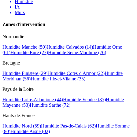
Humidite
IA
Murs
Zones d
'
intervention
Normandie
Humidite
Manche
(
50
)
Humidite
Calvados
(
14
)
Humidite
Orne
(
61
)
Humidite
Eure
(
27
)
Humidite
Seine-Maritime
(
76
)
Bretagne
Humidite
Finistere
(
29
)
Humidite
Cotes-d'Armor
(
22
)
Humidite
Morbihan
(
56
)
Humidite
Ille-et-Vilaine
(
35
)
Pays de la Loire
Humidite
Loire-Atlantique
(
44
)
Humidite
Vendee
(
85
)
Humidite
Mayenne
(
53
)
Humidite
Sarthe
(
72
)
Hauts-de-France
Humidite
Nord
(
59
)
Humidite
Pas-de-Calais
(
62
)
Humidite
Somme
(
80
)
Humidite
Aisne
(
02
)