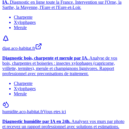
IA.
Diagnostic en ligne toute la France. Intervention sur l
'
Orne, la
Sarthe, la Mayenne, l
'
Eure et l
'
Eure-et-Loir.
Charpente
Xylophages
Merule
diag.aco-habitat.fr
Diagnostic bois, charpente et merule par IA.
Analyse de vos
bois, charpentes et boiseries : insectes xylophages (capricorne,
vrillette, termites), merule et champignons lignivores. Rapport
professionnel avec preconisations de traitement.
Charpente
Xylophages
Merule
humidite.aco-habitat.fr
Vous etes ici
Diagnostic humidite par IA en 24h.
Analysez vos murs par photo
et recevez un rapport professionnel avec solutions et estimations.