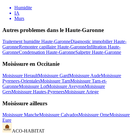
Humidite
IA
Murs
Autres problemes dans le
Haute-Garonne
Traitement humidite
Haute-Garonne
Diagnostic immobilier
Haute-
Garonne
Remontee capillaire
Haute-Garonne
Infiltration
Haute-
Garonne
Condensation
Haute-Garonne
Salpetre
Haute-Garonne
Moisissure
en
Occitanie
Moisissure
Herault
Moisissure
Gard
Moisissure
Aude
Moisissure
Pyrenees-Orientales
Moisissure
Tarn
Moisissure
Tarn-et-
Garonne
Moisissure
Lot
Moisissure
Aveyron
Moisissure
Gers
Moisissure
Hautes-Pyrenees
Moisissure
Ariege
Moisissure
ailleurs
Moisissure
Manche
Moisissure
Calvados
Moisissure
Orne
Moisissure
Eure
ACO-HABITAT