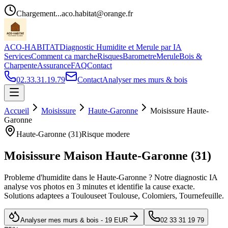
Chargement...
aco.habitat@orange.fr
ACO-HABITAT
Diagnostic Humidite et Merule par IA
Services
Comment ca marche
Risques
Barometre
Merule
Bois &
Charpente
Assurance
FAQ
Contact
02.33.31.19.79
Contact
Analyser mes murs & bois
Accueil
Moisissure
Haute-Garonne
Moisissure
Haute-
Garonne
Haute-Garonne
(
31
)
Risque
modere
Moisissure Maison
Haute-Garonne
(
31
)
Probleme d
'
humidite dans le
Haute-Garonne
? Notre diagnostic IA
analyse vos photos en 3 minutes et identifie la cause exacte.
Solutions adaptees a
Toulouse
et
Toulouse, Colomiers, Tournefeuille
.
Analyser mes murs & bois - 19 EUR
02 33 31 19 79