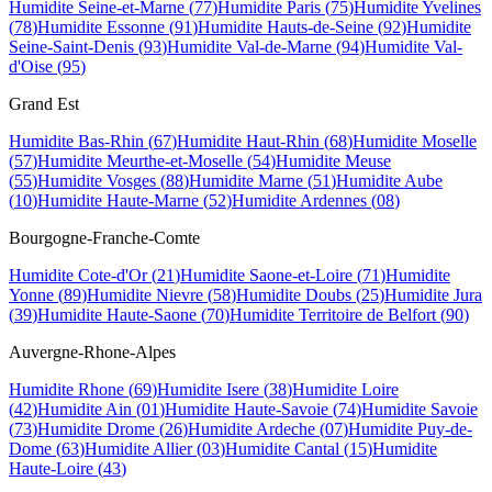
Humidite
Seine-et-Marne
(
77
)
Humidite
Paris
(
75
)
Humidite
Yvelines
(
78
)
Humidite
Essonne
(
91
)
Humidite
Hauts-de-Seine
(
92
)
Humidite
Seine-Saint-Denis
(
93
)
Humidite
Val-de-Marne
(
94
)
Humidite
Val-
d'Oise
(
95
)
Grand Est
Humidite
Bas-Rhin
(
67
)
Humidite
Haut-Rhin
(
68
)
Humidite
Moselle
(
57
)
Humidite
Meurthe-et-Moselle
(
54
)
Humidite
Meuse
(
55
)
Humidite
Vosges
(
88
)
Humidite
Marne
(
51
)
Humidite
Aube
(
10
)
Humidite
Haute-Marne
(
52
)
Humidite
Ardennes
(
08
)
Bourgogne-Franche-Comte
Humidite
Cote-d'Or
(
21
)
Humidite
Saone-et-Loire
(
71
)
Humidite
Yonne
(
89
)
Humidite
Nievre
(
58
)
Humidite
Doubs
(
25
)
Humidite
Jura
(
39
)
Humidite
Haute-Saone
(
70
)
Humidite
Territoire de Belfort
(
90
)
Auvergne-Rhone-Alpes
Humidite
Rhone
(
69
)
Humidite
Isere
(
38
)
Humidite
Loire
(
42
)
Humidite
Ain
(
01
)
Humidite
Haute-Savoie
(
74
)
Humidite
Savoie
(
73
)
Humidite
Drome
(
26
)
Humidite
Ardeche
(
07
)
Humidite
Puy-de-
Dome
(
63
)
Humidite
Allier
(
03
)
Humidite
Cantal
(
15
)
Humidite
Haute-Loire
(
43
)