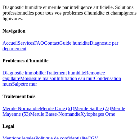
Diagnostic humidite et merule par intelligence artificielle. Solutions
professionnelles pour tous vos problemes d
'
humidite et champignons
lignivores.
Navigation
Accueil
Services
FAQ
Contact
Guide humidite
Diagnostic par
departement
Problemes d
'
humidite
Diagnostic immobilier
Traitement humidite
Remontee
capillaire
Moisissure maison
Infiltration eau mur
Condensation
murs
Salpetre mur
Traitement bois
Merule Normandie
Merule Orne (61)
Merule Sarthe (72)
Merule
Mayenne (53)
Merule Basse-Normandie
Xylophages Orne
Legal
Mentions legales
Politique de confidentialite
CGV