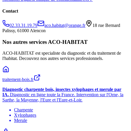
Contact
02.33.31.19.79
aco.habitat@orange.fr
18 rue Bernard
Palissy, 61000 Alencon
Nos autres services ACO-HABITAT
ACO-HABITAT est specialiste du diagnostic et du traitement de
l
'
habitat. Decouvrez nos autres services professionnels.
traitement-bois.fr
Diagnostic charpente bois, insectes xylophages et merule par
IA.
Diagnostic en ligne toute la France. Intervention sur l
'
Orne, la
Sarthe, la Mayenne, l
'
Eure et l
'
Eure-et-Loir.
Charpente
Xylophages
Merule