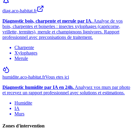
diag.aco-habitat.fr
Diagnostic bois, charpente et merule par IA.
Analyse de vos
bois, charpentes et boiseries : insectes xylophages (capricorne,
vrillette, termites), merule et champignons lignivores. Rapport
professionnel avec preconisations de traitement.
Charpente
Xylophages
Merule
humidite.aco-habitat.fr
Vous etes ici
Diagnostic humidite par IA en 24h.
Analysez vos murs par photo
et recevez un rapport professionnel avec solutions et estimations.
Humidite
IA
Murs
Zones d
'
intervention