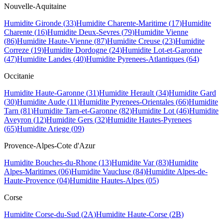
Nouvelle-Aquitaine
Humidite
Gironde
(
33
)
Humidite
Charente-Maritime
(
17
)
Humidite
Charente
(
16
)
Humidite
Deux-Sevres
(
79
)
Humidite
Vienne
(
86
)
Humidite
Haute-Vienne
(
87
)
Humidite
Creuse
(
23
)
Humidite
Correze
(
19
)
Humidite
Dordogne
(
24
)
Humidite
Lot-et-Garonne
(
47
)
Humidite
Landes
(
40
)
Humidite
Pyrenees-Atlantiques
(
64
)
Occitanie
Humidite
Haute-Garonne
(
31
)
Humidite
Herault
(
34
)
Humidite
Gard
(
30
)
Humidite
Aude
(
11
)
Humidite
Pyrenees-Orientales
(
66
)
Humidite
Tarn
(
81
)
Humidite
Tarn-et-Garonne
(
82
)
Humidite
Lot
(
46
)
Humidite
Aveyron
(
12
)
Humidite
Gers
(
32
)
Humidite
Hautes-Pyrenees
(
65
)
Humidite
Ariege
(
09
)
Provence-Alpes-Cote d'Azur
Humidite
Bouches-du-Rhone
(
13
)
Humidite
Var
(
83
)
Humidite
Alpes-Maritimes
(
06
)
Humidite
Vaucluse
(
84
)
Humidite
Alpes-de-
Haute-Provence
(
04
)
Humidite
Hautes-Alpes
(
05
)
Corse
Humidite
Corse-du-Sud
(
2A
)
Humidite
Haute-Corse
(
2B
)