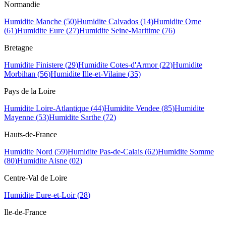
Normandie
Humidite
Manche
(
50
)
Humidite
Calvados
(
14
)
Humidite
Orne
(
61
)
Humidite
Eure
(
27
)
Humidite
Seine-Maritime
(
76
)
Bretagne
Humidite
Finistere
(
29
)
Humidite
Cotes-d'Armor
(
22
)
Humidite
Morbihan
(
56
)
Humidite
Ille-et-Vilaine
(
35
)
Pays de la Loire
Humidite
Loire-Atlantique
(
44
)
Humidite
Vendee
(
85
)
Humidite
Mayenne
(
53
)
Humidite
Sarthe
(
72
)
Hauts-de-France
Humidite
Nord
(
59
)
Humidite
Pas-de-Calais
(
62
)
Humidite
Somme
(
80
)
Humidite
Aisne
(
02
)
Centre-Val de Loire
Humidite
Eure-et-Loir
(
28
)
Ile-de-France