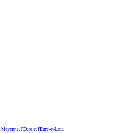
a Mayenne, l
'
Eure et l
'
Eure-et-Loir.