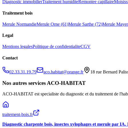
Diagnostic immobilier
Traitement humidite
Remontee capillaire
Moisiss
Traitement bois
Merule Normandie
Merule Orne (61)
Merule Sarthe (72)
Merule Mayen
Legal
Mentions legales
Politique de confidentialite
CGV
Contact
02.33.31.19.79
aco.habitat@orange.fr
18 rue Bernard Pali
Nos autres services ACO-HABITAT
ACO-HABITAT est specialiste du diagnostic et du traitement de l
'
hab
traitement-bois.fr
Diagnostic charpente bois, insectes xylophages et merule par IA.