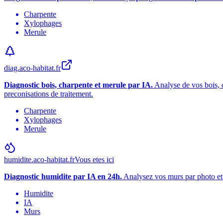
Charpente
Xylophages
Merule
diag.aco-habitat.fr
Diagnostic bois, charpente et merule par IA.
Analyse de vos bois, c
preconisations de traitement.
Charpente
Xylophages
Merule
humidite.aco-habitat.fr
Vous etes ici
Diagnostic humidite par IA en 24h.
Analysez vos murs par photo et 
Humidite
IA
Murs