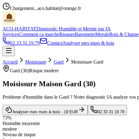
Chargement...
aco.habitat@orange.fr
ACO-HABITAT
Diagnostic Humidite et Merule par IA
Services
Comment ca marche
Risques
Barometre
Merule
Bois & Charpe
02.33.31.19.79
Contact
Analyser mes murs & bois
Accueil
Moisissure
Gard
Moisissure
Gard
Gard
(
30
)
Risque
modere
Moisissure Maison
Gard
(
30
)
Probleme d
'
humidite dans le
Gard
? Notre diagnostic IA analyse vos p
Analyser mes murs & bois - 19 EUR
02 33 31 19 79
73
%
Humidite moyenne
modere
Niveau de risque