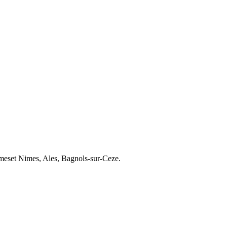
mes
et
Nimes, Ales, Bagnols-sur-Ceze
.