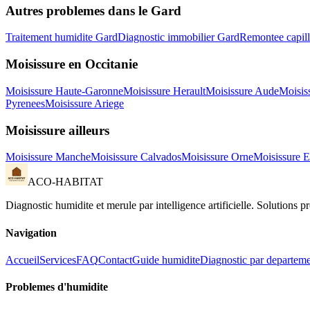
Autres problemes dans le
Gard
Traitement humidite
Gard
Diagnostic immobilier
Gard
Remontee capill
Moisissure
en
Occitanie
Moisissure
Haute-Garonne
Moisissure
Herault
Moisissure
Aude
Moisis
Pyrenees
Moisissure
Ariege
Moisissure
ailleurs
Moisissure
Manche
Moisissure
Calvados
Moisissure
Orne
Moisissure
E
ACO-HABITAT
Diagnostic humidite et merule par intelligence artificielle. Solutions 
Navigation
Accueil
Services
FAQ
Contact
Guide humidite
Diagnostic par departem
Problemes d
'
humidite