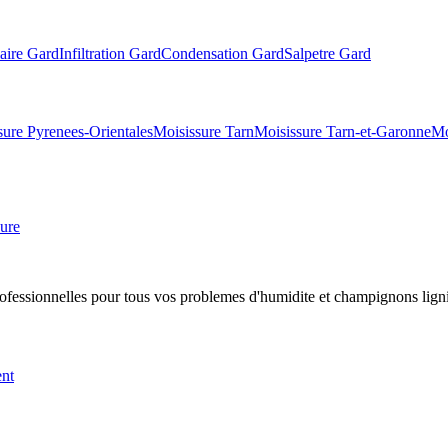
aire
Gard
Infiltration
Gard
Condensation
Gard
Salpetre
Gard
sure
Pyrenees-Orientales
Moisissure
Tarn
Moisissure
Tarn-et-Garonne
Mo
ure
professionnelles pour tous vos problemes d
'
humidite et champignons lign
ent