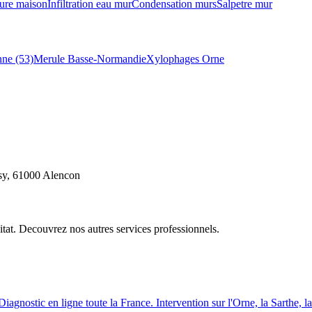
ure maison
Infiltration eau mur
Condensation murs
Salpetre mur
ne (53)
Merule Basse-Normandie
Xylophages Orne
ssy, 61000 Alencon
itat. Decouvrez nos autres services professionnels.
Diagnostic en ligne toute la France. Intervention sur l
'
Orne, la Sarthe, l