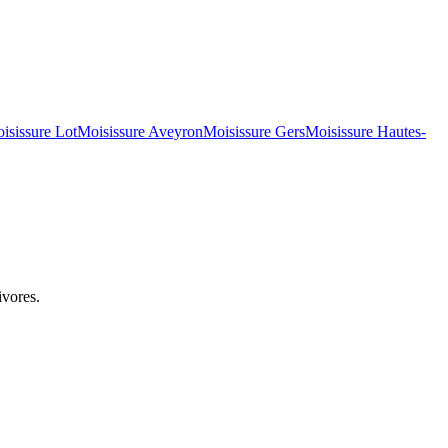
isissure
Lot
Moisissure
Aveyron
Moisissure
Gers
Moisissure
Hautes-
ivores.