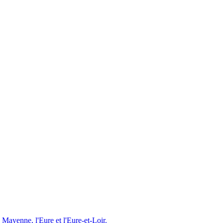
a Mayenne, l
'
Eure et l
'
Eure-et-Loir.