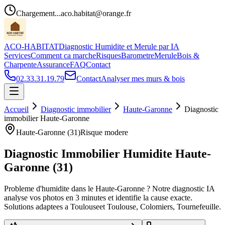
Chargement...
aco.habitat@orange.fr
ACO-HABITAT
Diagnostic Humidite et Merule par IA
Services
Comment ca marche
Risques
Barometre
Merule
Bois &
Charpente
Assurance
FAQ
Contact
02.33.31.19.79
Contact
Analyser mes murs & bois
Accueil
Diagnostic immobilier
Haute-Garonne
Diagnostic
immobilier
Haute-Garonne
Haute-Garonne
(
31
)
Risque
modere
Diagnostic Immobilier Humidite
Haute-
Garonne
(
31
)
Probleme d
'
humidite dans le
Haute-Garonne
? Notre diagnostic IA
analyse vos photos en 3 minutes et identifie la cause exacte.
Solutions adaptees a
Toulouse
et
Toulouse, Colomiers, Tournefeuille
.