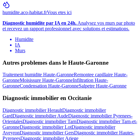
humidite.aco-habitat.fr
Vous etes ici
Diagnostic humidite par IA en 24h.
Analysez vos murs par photo
et recevez un rapport professionnel avec solutions et estimations.
Humidite
IA
Murs
Autres problemes dans le
Haute-Garonne
Traitement humidite
Haute-Garonne
Remontee capillaire
Haute-
Garonne
Moisissure
Haute-Garonne
Infiltration
Haute-
Garonne
Condensation
Haute-Garonne
Salpetre
Haute-Garonne
Diagnostic immobilier
en
Occitanie
Diagnostic immobilier
Herault
Diagnostic immobilier
Gard
Diagnostic immobilier
Aude
Diagnostic immobilier
Pyrenees-
Orientales
Diagnostic immobilier
Tarn
Diagnostic immobilier
Tarn-et-
Garonne
Diagnostic immobilier
Lot
Diagnostic immobilier
Aveyron
Diagnostic immobilier
Gers
Diagnostic immobilier
Hautes-
Pyrenees
Diagnostic immobilier
Ariege