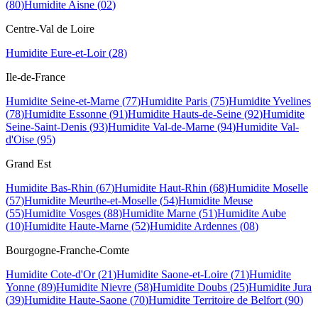
(
80
)
Humidite
Aisne
(
02
)
Centre-Val de Loire
Humidite
Eure-et-Loir
(
28
)
Ile-de-France
Humidite
Seine-et-Marne
(
77
)
Humidite
Paris
(
75
)
Humidite
Yvelines
(
78
)
Humidite
Essonne
(
91
)
Humidite
Hauts-de-Seine
(
92
)
Humidite
Seine-Saint-Denis
(
93
)
Humidite
Val-de-Marne
(
94
)
Humidite
Val-
d'Oise
(
95
)
Grand Est
Humidite
Bas-Rhin
(
67
)
Humidite
Haut-Rhin
(
68
)
Humidite
Moselle
(
57
)
Humidite
Meurthe-et-Moselle
(
54
)
Humidite
Meuse
(
55
)
Humidite
Vosges
(
88
)
Humidite
Marne
(
51
)
Humidite
Aube
(
10
)
Humidite
Haute-Marne
(
52
)
Humidite
Ardennes
(
08
)
Bourgogne-Franche-Comte
Humidite
Cote-d'Or
(
21
)
Humidite
Saone-et-Loire
(
71
)
Humidite
Yonne
(
89
)
Humidite
Nievre
(
58
)
Humidite
Doubs
(
25
)
Humidite
Jura
(
39
)
Humidite
Haute-Saone
(
70
)
Humidite
Territoire de Belfort
(
90
)