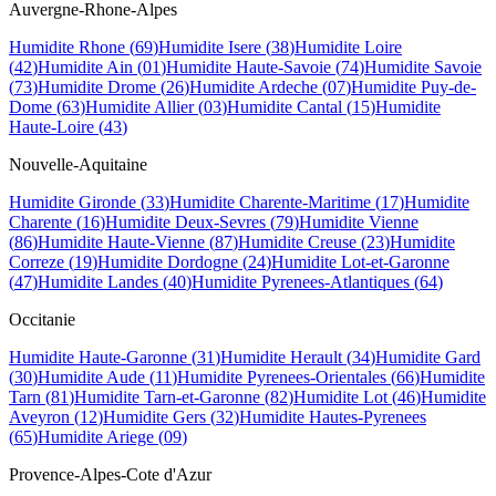
Auvergne-Rhone-Alpes
Humidite
Rhone
(
69
)
Humidite
Isere
(
38
)
Humidite
Loire
(
42
)
Humidite
Ain
(
01
)
Humidite
Haute-Savoie
(
74
)
Humidite
Savoie
(
73
)
Humidite
Drome
(
26
)
Humidite
Ardeche
(
07
)
Humidite
Puy-de-
Dome
(
63
)
Humidite
Allier
(
03
)
Humidite
Cantal
(
15
)
Humidite
Haute-Loire
(
43
)
Nouvelle-Aquitaine
Humidite
Gironde
(
33
)
Humidite
Charente-Maritime
(
17
)
Humidite
Charente
(
16
)
Humidite
Deux-Sevres
(
79
)
Humidite
Vienne
(
86
)
Humidite
Haute-Vienne
(
87
)
Humidite
Creuse
(
23
)
Humidite
Correze
(
19
)
Humidite
Dordogne
(
24
)
Humidite
Lot-et-Garonne
(
47
)
Humidite
Landes
(
40
)
Humidite
Pyrenees-Atlantiques
(
64
)
Occitanie
Humidite
Haute-Garonne
(
31
)
Humidite
Herault
(
34
)
Humidite
Gard
(
30
)
Humidite
Aude
(
11
)
Humidite
Pyrenees-Orientales
(
66
)
Humidite
Tarn
(
81
)
Humidite
Tarn-et-Garonne
(
82
)
Humidite
Lot
(
46
)
Humidite
Aveyron
(
12
)
Humidite
Gers
(
32
)
Humidite
Hautes-Pyrenees
(
65
)
Humidite
Ariege
(
09
)
Provence-Alpes-Cote d'Azur