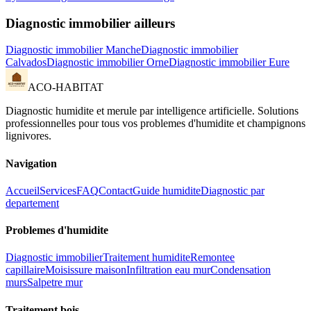
Diagnostic immobilier
ailleurs
Diagnostic immobilier
Manche
Diagnostic immobilier
Calvados
Diagnostic immobilier
Orne
Diagnostic immobilier
Eure
ACO-HABITAT
Diagnostic humidite et merule par intelligence artificielle. Solutions
professionnelles pour tous vos problemes d
'
humidite et champignons
lignivores.
Navigation
Accueil
Services
FAQ
Contact
Guide humidite
Diagnostic par
departement
Problemes d
'
humidite
Diagnostic immobilier
Traitement humidite
Remontee
capillaire
Moisissure maison
Infiltration eau mur
Condensation
murs
Salpetre mur
Traitement bois