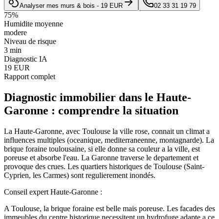
Analyser mes murs & bois - 19 EUR
02 33 31 19 79
75
%
Humidite moyenne
modere
Niveau de risque
3 min
Diagnostic IA
19 EUR
Rapport complet
Diagnostic immobilier
dans le
Haute-
Garonne
: comprendre la situation
La Haute-Garonne, avec Toulouse la ville rose, connait un climat a
influences multiples (oceanique, mediterraneenne, montagnarde). La
brique foraine toulousaine, si elle donne sa couleur a la ville, est
poreuse et absorbe l'eau. La Garonne traverse le departement et
provoque des crues. Les quartiers historiques de Toulouse (Saint-
Cyprien, les Carmes) sont regulierement inondés.
Conseil expert
Haute-Garonne
:
A Toulouse, la brique foraine est belle mais poreuse. Les facades des
immeubles du centre historique necessitent un hydrofuge adapte a ce