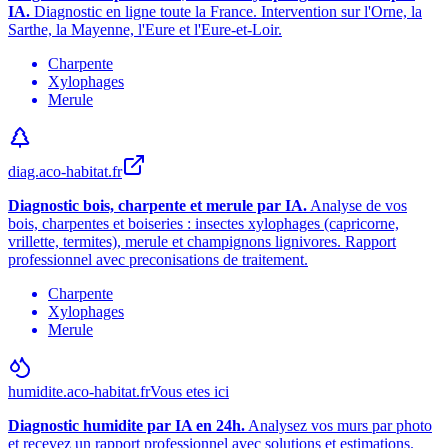
IA.
Diagnostic en ligne toute la France. Intervention sur l
'
Orne, la
Sarthe, la Mayenne, l
'
Eure et l
'
Eure-et-Loir.
Charpente
Xylophages
Merule
diag.aco-habitat.fr
Diagnostic bois, charpente et merule par IA.
Analyse de vos
bois, charpentes et boiseries : insectes xylophages (capricorne,
vrillette, termites), merule et champignons lignivores. Rapport
professionnel avec preconisations de traitement.
Charpente
Xylophages
Merule
humidite.aco-habitat.fr
Vous etes ici
Diagnostic humidite par IA en 24h.
Analysez vos murs par photo
et recevez un rapport professionnel avec solutions et estimations.