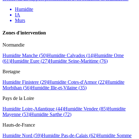
Humidite
IA
Murs
Zones d
'
intervention
Normandie
Humidite
Manche
(
50
)
Humidite
Calvados
(
14
)
Humidite
Orne
(
61
)
Humidite
Eure
(
27
)
Humidite
Seine-Maritime
(
76
)
Bretagne
Humidite
Finistere
(
29
)
Humidite
Cotes-d'Armor
(
22
)
Humidite
Morbihan
(
56
)
Humidite
Ille-et-Vilaine
(
35
)
Pays de la Loire
Humidite
Loire-Atlantique
(
44
)
Humidite
Vendee
(
85
)
Humidite
Mayenne
(
53
)
Humidite
Sarthe
(
72
)
Hauts-de-France
Humidite
Nord
(
59
)
Humidite
Pas-de-Calais
(
62
)
Humidite
Somme