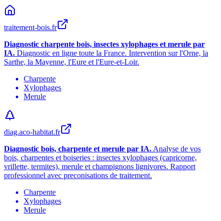
traitement-bois.fr
Diagnostic charpente bois, insectes xylophages et merule par
IA.
Diagnostic en ligne toute la France. Intervention sur l
'
Orne, la
Sarthe, la Mayenne, l
'
Eure et l
'
Eure-et-Loir.
Charpente
Xylophages
Merule
diag.aco-habitat.fr
Diagnostic bois, charpente et merule par IA.
Analyse de vos
bois, charpentes et boiseries : insectes xylophages (capricorne,
vrillette, termites), merule et champignons lignivores. Rapport
professionnel avec preconisations de traitement.
Charpente
Xylophages
Merule