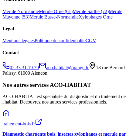
Merule Normandie
Merule Orne (61)
Merule Sarthe (72)
Merule
Mayenne (53)
Merule Basse-Normandie
Xylophages Orne
Legal
Mentions legales
Politique de confidentialite
CGV
Contact
02.33.31.19.79
aco.habitat@orange.fr
18 rue Bernard
Palissy, 61000 Alencon
Nos autres services ACO-HABITAT
ACO-HABITAT est specialiste du diagnostic et du traitement de
l
'
habitat. Decouvrez nos autres services professionnels.
traitement-bois.fr
Diagnostic charpente bois, insectes xylophages et merule par