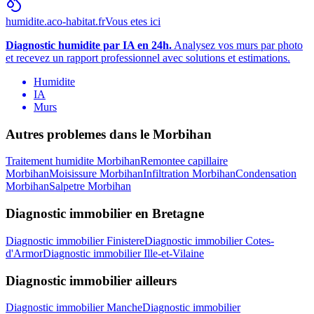
humidite.aco-habitat.fr
Vous etes ici
Diagnostic humidite par IA en 24h.
Analysez vos murs par photo
et recevez un rapport professionnel avec solutions et estimations.
Humidite
IA
Murs
Autres problemes dans le
Morbihan
Traitement humidite
Morbihan
Remontee capillaire
Morbihan
Moisissure
Morbihan
Infiltration
Morbihan
Condensation
Morbihan
Salpetre
Morbihan
Diagnostic immobilier
en
Bretagne
Diagnostic immobilier
Finistere
Diagnostic immobilier
Cotes-
d'Armor
Diagnostic immobilier
Ille-et-Vilaine
Diagnostic immobilier
ailleurs
Diagnostic immobilier
Manche
Diagnostic immobilier