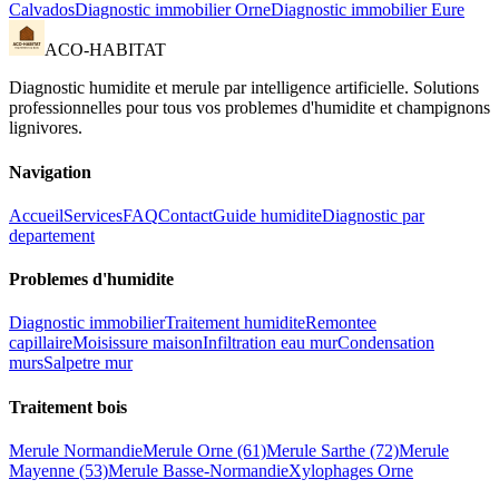
Calvados
Diagnostic immobilier
Orne
Diagnostic immobilier
Eure
ACO-HABITAT
Diagnostic humidite et merule par intelligence artificielle. Solutions
professionnelles pour tous vos problemes d
'
humidite et champignons
lignivores.
Navigation
Accueil
Services
FAQ
Contact
Guide humidite
Diagnostic par
departement
Problemes d
'
humidite
Diagnostic immobilier
Traitement humidite
Remontee
capillaire
Moisissure maison
Infiltration eau mur
Condensation
murs
Salpetre mur
Traitement bois
Merule Normandie
Merule Orne (61)
Merule Sarthe (72)
Merule
Mayenne (53)
Merule Basse-Normandie
Xylophages Orne