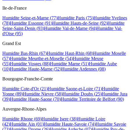
Ile-de-France
Humidite
Seine-et-Marne
(
77
)
Humidite
Paris
(
75
)
Humidite
Yvelines
(
78
)
Humidite
Essonne
(
91
)
Humidite
Hauts-de-Seine
(
92
)
Humidite
Seine-Saint-Denis
(
93
)
Humidite
Val-de-Marne
(
94
)
Humidite
Val-
d'Oise
(
95
)
Grand Est
Humidite
Bas-Rhin
(
67
)
Humidite
Haut-Rhin
(
68
)
Humidite
Moselle
(
57
)
Humidite
Meurthe-et-Moselle
(
54
)
Humidite
Meuse
(
55
)
Humidite
Vosges
(
88
)
Humidite
Marne
(
51
)
Humidite
Aube
(
10
)
Humidite
Haute-Marne
(
52
)
Humidite
Ardennes
(
08
)
Bourgogne-Franche-Comte
Humidite
Cote-d'Or
(
21
)
Humidite
Saone-et-Loire
(
71
)
Humidite
Yonne
(
89
)
Humidite
Nievre
(
58
)
Humidite
Doubs
(
25
)
Humidite
Jura
(
39
)
Humidite
Haute-Saone
(
70
)
Humidite
Territoire de Belfort
(
90
)
Auvergne-Rhone-Alpes
Humidite
Rhone
(
69
)
Humidite
Isere
(
38
)
Humidite
Loire
(
42
)
Humidite
Ain
(
01
)
Humidite
Haute-Savoie
(
74
)
Humidite
Savoie
(
73
)
Humidite
Drome
(
26
)
Humidite
Ardeche
(
07
)
Humidite
Puy-de-