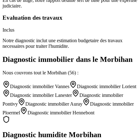
En cas de litige, notre rapport detaille sert de base pour une expertise
judiciaire.
Evaluation des travaux
Inclus
Notre diagnostic inclut une estimation budgetaire des travaux
necessaires pour traiter l'humidite.
Diagnostic immobilier
dans le
Morbihan
Nous couvrons tout le
Morbihan
(
56
) :
Diagnostic immobilier
Vannes
Diagnostic immobilier
Lorient
Diagnostic immobilier
Lanester
Diagnostic immobilier
Pontivy
Diagnostic immobilier
Auray
Diagnostic immobilier
Ploermel
Diagnostic immobilier
Hennebont
Diagnostic humidite
Morbihan