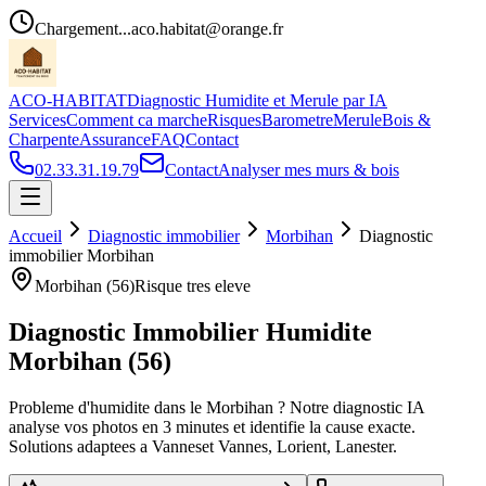
Chargement...
aco.habitat@orange.fr
ACO-HABITAT
Diagnostic Humidite et Merule par IA
Services
Comment ca marche
Risques
Barometre
Merule
Bois &
Charpente
Assurance
FAQ
Contact
02.33.31.19.79
Contact
Analyser mes murs & bois
Accueil
Diagnostic immobilier
Morbihan
Diagnostic
immobilier
Morbihan
Morbihan
(
56
)
Risque
tres eleve
Diagnostic Immobilier Humidite
Morbihan
(
56
)
Probleme d
'
humidite dans le
Morbihan
? Notre diagnostic IA
analyse vos photos en 3 minutes et identifie la cause exacte.
Solutions adaptees a
Vannes
et
Vannes, Lorient, Lanester
.