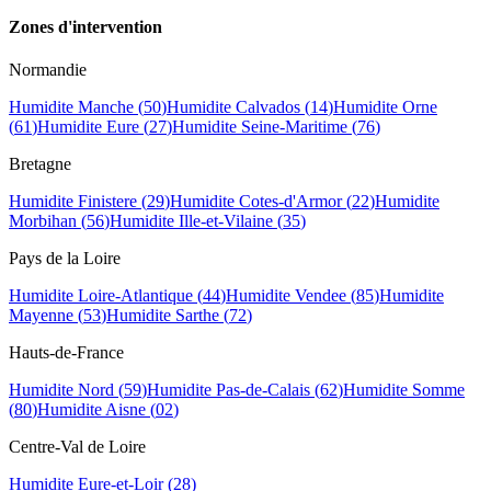
Zones d
'
intervention
Normandie
Humidite
Manche
(
50
)
Humidite
Calvados
(
14
)
Humidite
Orne
(
61
)
Humidite
Eure
(
27
)
Humidite
Seine-Maritime
(
76
)
Bretagne
Humidite
Finistere
(
29
)
Humidite
Cotes-d'Armor
(
22
)
Humidite
Morbihan
(
56
)
Humidite
Ille-et-Vilaine
(
35
)
Pays de la Loire
Humidite
Loire-Atlantique
(
44
)
Humidite
Vendee
(
85
)
Humidite
Mayenne
(
53
)
Humidite
Sarthe
(
72
)
Hauts-de-France
Humidite
Nord
(
59
)
Humidite
Pas-de-Calais
(
62
)
Humidite
Somme
(
80
)
Humidite
Aisne
(
02
)
Centre-Val de Loire
Humidite
Eure-et-Loir
(
28
)