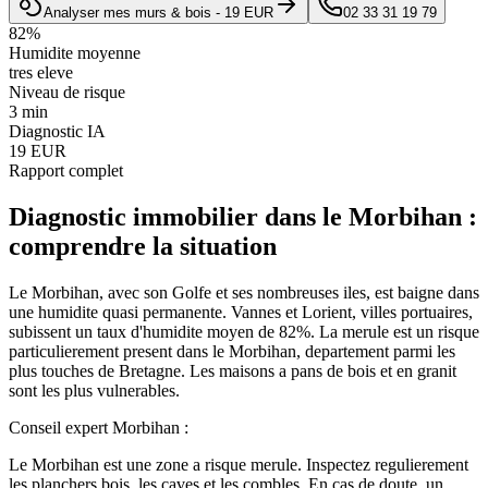
Analyser mes murs & bois - 19 EUR
02 33 31 19 79
82
%
Humidite moyenne
tres eleve
Niveau de risque
3 min
Diagnostic IA
19 EUR
Rapport complet
Diagnostic immobilier
dans le
Morbihan
:
comprendre la situation
Le Morbihan, avec son Golfe et ses nombreuses iles, est baigne dans
une humidite quasi permanente. Vannes et Lorient, villes portuaires,
subissent un taux d'humidite moyen de 82%. La merule est un risque
particulierement present dans le Morbihan, departement parmi les
plus touches de Bretagne. Les maisons a pans de bois et en granit
sont les plus vulnerables.
Conseil expert
Morbihan
:
Le Morbihan est une zone a risque merule. Inspectez regulierement
les planchers bois, les caves et les combles. En cas de doute, un