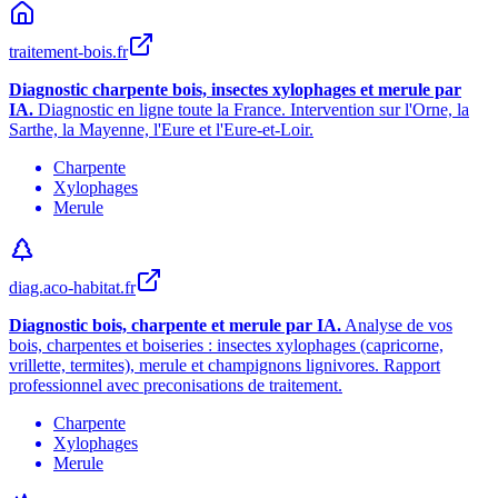
traitement-bois.fr
Diagnostic charpente bois, insectes xylophages et merule par
IA.
Diagnostic en ligne toute la France. Intervention sur l
'
Orne, la
Sarthe, la Mayenne, l
'
Eure et l
'
Eure-et-Loir.
Charpente
Xylophages
Merule
diag.aco-habitat.fr
Diagnostic bois, charpente et merule par IA.
Analyse de vos
bois, charpentes et boiseries : insectes xylophages (capricorne,
vrillette, termites), merule et champignons lignivores. Rapport
professionnel avec preconisations de traitement.
Charpente
Xylophages
Merule