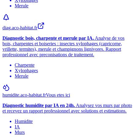
Xylophages
Merule
diag.aco-habitat.fr
Diagnostic bois, charpente et merule par IA.
Analyse de vos
bois, charpentes et boiseries : insectes xylophages (capricorne,
vrillette, termites), merule et champignons lignivores. Rapport
professionnel avec preconisations de traitement.
Charpente
Xylophages
Merule
humidite.aco-habitat.fr
Vous etes ici
Diagnostic humidite par IA en 24h.
Analysez vos murs par photo
et recevez un rapport professionnel avec solutions et estimations.
Humidite
IA
Murs