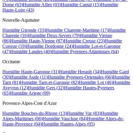
Dome
(
63
)
Humidite
Allier
(
03
)
Humidite
Cantal
(
15
)
Humidite
Haute-Loire
(
43
)
Nouvelle-Aquitaine
Humidite
Gironde
(
33
)
Humidite
Charente-Maritime
(
17
)
Humidite
Charente
(
16
)
Humidite
Deux-Sevres
(
79
)
Humidite
Vienne
(
86
)
Humidite
Haute-Vienne
(
87
)
Humidite
Creuse
(
23
)
Humidite
Correze
(
19
)
Humidite
Dordogne
(
24
)
Humidite
Lot-et-Garonne
(
47
)
Humidite
Landes
(
40
)
Humidite
Pyrenees-Atlantiques
(
64
)
Occitanie
Humidite
Haute-Garonne
(
31
)
Humidite
Herault
(
34
)
Humidite
Gard
(
30
)
Humidite
Aude
(
11
)
Humidite
Pyrenees-Orientales
(
66
)
Humidite
Tarn
(
81
)
Humidite
Tarn-et-Garonne
(
82
)
Humidite
Lot
(
46
)
Humidite
Aveyron
(
12
)
Humidite
Gers
(
32
)
Humidite
Hautes-Pyrenees
(
65
)
Humidite
Ariege
(
09
)
Provence-Alpes-Cote d'Azur
Humidite
Bouches-du-Rhone
(
13
)
Humidite
Var
(
83
)
Humidite
Alpes-Maritimes
(
06
)
Humidite
Vaucluse
(
84
)
Humidite
Alpes-de-
Haute-Provence
(
04
)
Humidite
Hautes-Alpes
(
05
)