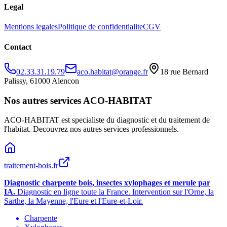
Legal
Mentions legales
Politique de confidentialite
CGV
Contact
02.33.31.19.79
aco.habitat@orange.fr
18 rue Bernard
Palissy, 61000 Alencon
Nos autres services ACO-HABITAT
ACO-HABITAT est specialiste du diagnostic et du traitement de
l
'
habitat. Decouvrez nos autres services professionnels.
traitement-bois.fr
Diagnostic charpente bois, insectes xylophages et merule par
IA.
Diagnostic en ligne toute la France. Intervention sur l
'
Orne, la
Sarthe, la Mayenne, l
'
Eure et l
'
Eure-et-Loir.
Charpente