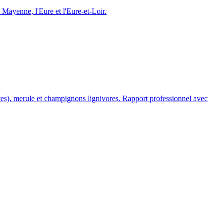
a Mayenne, l
'
Eure et l
'
Eure-et-Loir.
mites), merule et champignons lignivores. Rapport professionnel avec