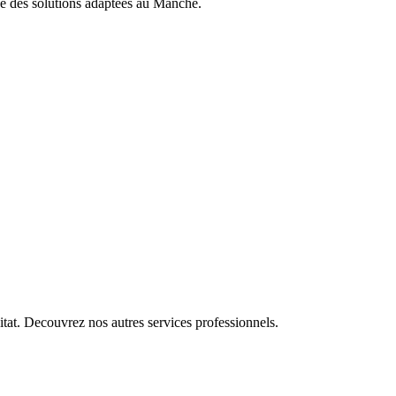
se des solutions adaptees au
Manche
.
itat. Decouvrez nos autres services professionnels.