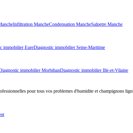
Manche
Infiltration
Manche
Condensation
Manche
Salpetre
Manche
c immobilier
Eure
Diagnostic immobilier
Seine-Maritime
Diagnostic immobilier
Morbihan
Diagnostic immobilier
Ille-et-Vilaine
professionnelles pour tous vos problemes d
'
humidite et champignons lign
ent