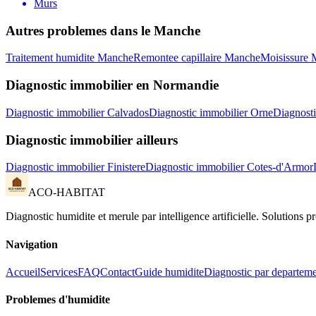
Murs
Autres problemes dans le
Manche
Traitement humidite
Manche
Remontee capillaire
Manche
Moisissure
Diagnostic immobilier
en
Normandie
Diagnostic immobilier
Calvados
Diagnostic immobilier
Orne
Diagnosti
Diagnostic immobilier
ailleurs
Diagnostic immobilier
Finistere
Diagnostic immobilier
Cotes-d'Armor
ACO-HABITAT
Diagnostic humidite et merule par intelligence artificielle. Solutions 
Navigation
Accueil
Services
FAQ
Contact
Guide humidite
Diagnostic par departem
Problemes d
'
humidite