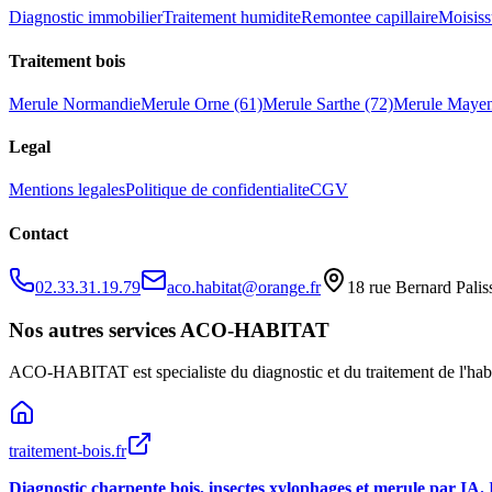
Diagnostic immobilier
Traitement humidite
Remontee capillaire
Moisiss
Traitement bois
Merule Normandie
Merule Orne (61)
Merule Sarthe (72)
Merule Mayen
Legal
Mentions legales
Politique de confidentialite
CGV
Contact
02.33.31.19.79
aco.habitat@orange.fr
18 rue Bernard Pali
Nos autres services ACO-HABITAT
ACO-HABITAT est specialiste du diagnostic et du traitement de l
'
hab
traitement-bois.fr
Diagnostic charpente bois, insectes xylophages et merule par IA.