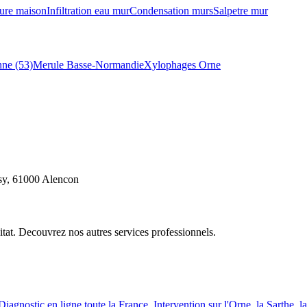
ure maison
Infiltration eau mur
Condensation murs
Salpetre mur
ne (53)
Merule Basse-Normandie
Xylophages Orne
ssy, 61000 Alencon
itat. Decouvrez nos autres services professionnels.
Diagnostic en ligne toute la France. Intervention sur l
'
Orne, la Sarthe, l