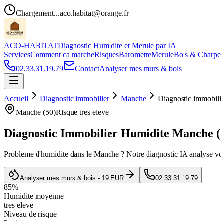
Chargement...
aco.habitat@orange.fr
ACO-HABITAT
Diagnostic Humidite et Merule par IA
Services
Comment ca marche
Risques
Barometre
Merule
Bois & Charpe
02.33.31.19.79
Contact
Analyser mes murs & bois
Accueil
Diagnostic immobilier
Manche
Diagnostic immobili
Manche
(
50
)
Risque
tres eleve
Diagnostic Immobilier Humidite
Manche
(
Probleme d
'
humidite dans le
Manche
? Notre diagnostic IA analyse vo
Analyser mes murs & bois - 19 EUR
02 33 31 19 79
85
%
Humidite moyenne
tres eleve
Niveau de risque