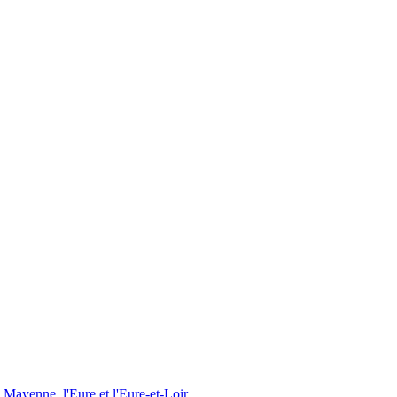
a Mayenne, l
'
Eure et l
'
Eure-et-Loir.