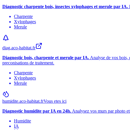
Diagnostic charpente bois, insectes xylophages et merule par IA.
Charpente
Xylophages
Merule
diag.aco-habitat.fr
Diagnostic bois, charpente et merule par IA.
Analyse de vos bois, c
preconisations de traitement.
Charpente
Xylophages
Merule
humidite.aco-habitat.fr
Vous etes ici
Diagnostic humidite par IA en 24h.
Analysez vos murs par photo et 
Humidite
IA