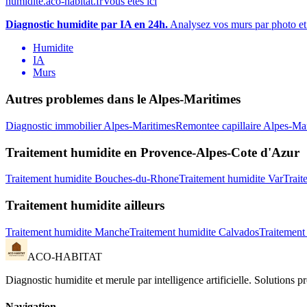
humidite.aco-habitat.fr
Vous etes ici
Diagnostic humidite par IA en 24h.
Analysez vos murs par photo et 
Humidite
IA
Murs
Autres problemes dans le
Alpes-Maritimes
Diagnostic immobilier
Alpes-Maritimes
Remontee capillaire
Alpes-Mar
Traitement humidite
en
Provence-Alpes-Cote d'Azur
Traitement humidite
Bouches-du-Rhone
Traitement humidite
Var
Trait
Traitement humidite
ailleurs
Traitement humidite
Manche
Traitement humidite
Calvados
Traitement
ACO-HABITAT
Diagnostic humidite et merule par intelligence artificielle. Solutions 
Navigation