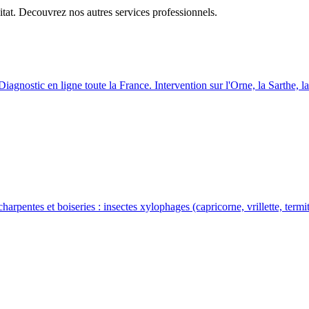
itat. Decouvrez nos autres services professionnels.
Diagnostic en ligne toute la France. Intervention sur l
'
Orne, la Sarthe, l
harpentes et boiseries : insectes xylophages (capricorne, vrillette, ter