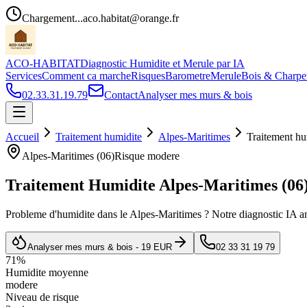
Chargement...
aco.habitat@orange.fr
ACO-HABITAT
Diagnostic Humidite et Merule par IA
Services
Comment ca marche
Risques
Barometre
Merule
Bois & Charpe
02.33.31.19.79
Contact
Analyser mes murs & bois
Accueil
Traitement humidite
Alpes-Maritimes
Traitement hu
Alpes-Maritimes
(
06
)
Risque
modere
Traitement Humidite
Alpes-Maritimes
(
06
Probleme d
'
humidite dans le
Alpes-Maritimes
? Notre diagnostic IA an
Analyser mes murs & bois - 19 EUR
02 33 31 19 79
71
%
Humidite moyenne
modere
Niveau de risque