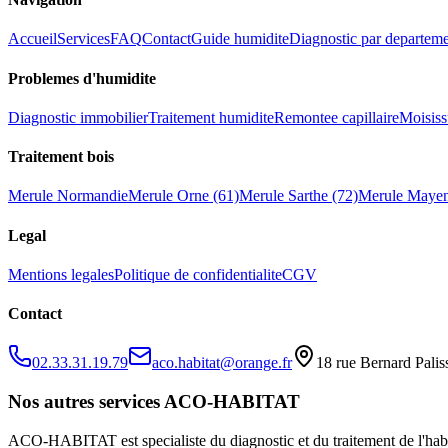
Accueil
Services
FAQ
Contact
Guide humidite
Diagnostic par departem
Problemes d
'
humidite
Diagnostic immobilier
Traitement humidite
Remontee capillaire
Moisiss
Traitement bois
Merule Normandie
Merule Orne (61)
Merule Sarthe (72)
Merule Mayen
Legal
Mentions legales
Politique de confidentialite
CGV
Contact
02.33.31.19.79
aco.habitat@orange.fr
18 rue Bernard Pali
Nos autres services ACO-HABITAT
ACO-HABITAT est specialiste du diagnostic et du traitement de l
'
hab