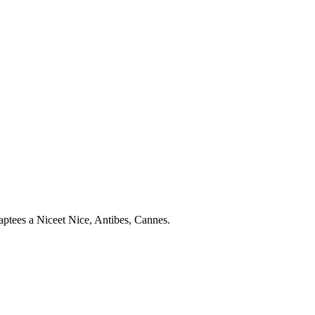
daptees a
Nice
et
Nice, Antibes, Cannes
.