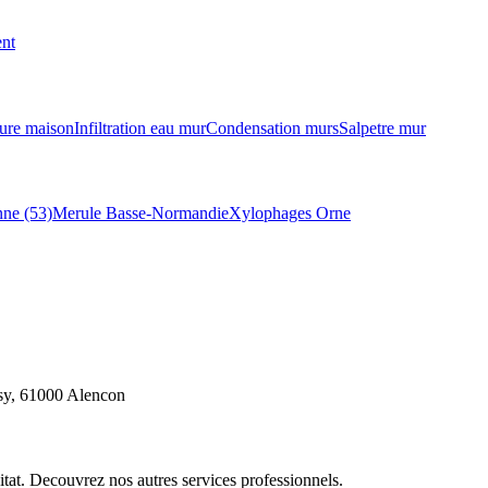
ent
ure maison
Infiltration eau mur
Condensation murs
Salpetre mur
ne (53)
Merule Basse-Normandie
Xylophages Orne
ssy, 61000 Alencon
itat. Decouvrez nos autres services professionnels.