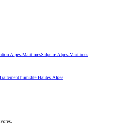
ation
Alpes-Maritimes
Salpetre
Alpes-Maritimes
Traitement humidite
Hautes-Alpes
ivores.