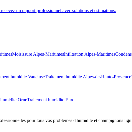
recevez un rapport professionnel avec solutions et estimations.
itimes
Moisissure
Alpes-Maritimes
Infiltration
Alpes-Maritimes
Condens
ement humidite
Vaucluse
Traitement humidite
Alpes-de-Haute-Provence
 humidite
Orne
Traitement humidite
Eure
professionnelles pour tous vos problemes d
'
humidite et champignons lign