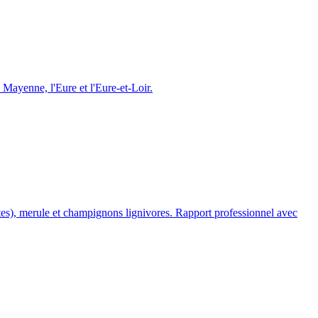
a Mayenne, l
'
Eure et l
'
Eure-et-Loir.
mites), merule et champignons lignivores. Rapport professionnel avec