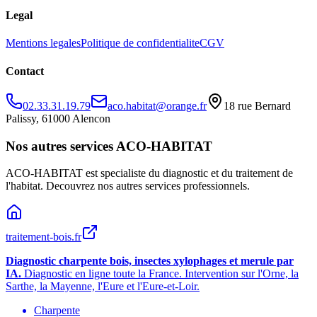
Legal
Mentions legales
Politique de confidentialite
CGV
Contact
02.33.31.19.79
aco.habitat@orange.fr
18 rue Bernard
Palissy, 61000 Alencon
Nos autres services ACO-HABITAT
ACO-HABITAT est specialiste du diagnostic et du traitement de
l
'
habitat. Decouvrez nos autres services professionnels.
traitement-bois.fr
Diagnostic charpente bois, insectes xylophages et merule par
IA.
Diagnostic en ligne toute la France. Intervention sur l
'
Orne, la
Sarthe, la Mayenne, l
'
Eure et l
'
Eure-et-Loir.
Charpente