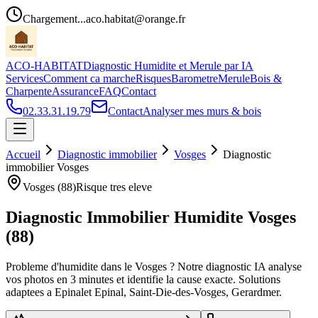
Chargement...
aco.habitat@orange.fr
ACO-HABITAT
Diagnostic Humidite et Merule par IA
Services
Comment ca marche
Risques
Barometre
Merule
Bois &
Charpente
Assurance
FAQ
Contact
02.33.31.19.79
Contact
Analyser mes murs & bois
Accueil
Diagnostic immobilier
Vosges
Diagnostic
immobilier
Vosges
Vosges
(
88
)
Risque
tres eleve
Diagnostic Immobilier Humidite
Vosges
(
88
)
Probleme d
'
humidite dans le
Vosges
? Notre diagnostic IA analyse
vos photos en 3 minutes et identifie la cause exacte. Solutions
adaptees a
Epinal
et
Epinal, Saint-Die-des-Vosges, Gerardmer
.