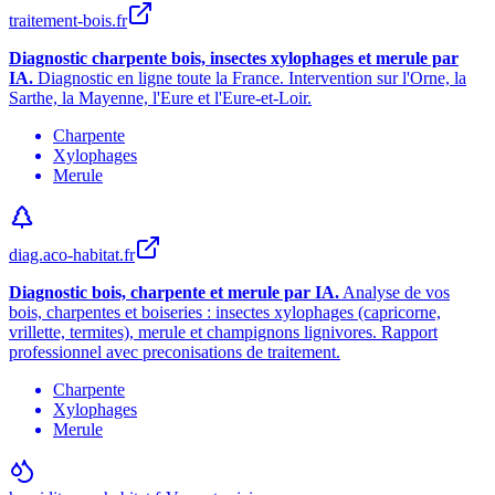
traitement-bois.fr
Diagnostic charpente bois, insectes xylophages et merule par
IA.
Diagnostic en ligne toute la France. Intervention sur l
'
Orne, la
Sarthe, la Mayenne, l
'
Eure et l
'
Eure-et-Loir.
Charpente
Xylophages
Merule
diag.aco-habitat.fr
Diagnostic bois, charpente et merule par IA.
Analyse de vos
bois, charpentes et boiseries : insectes xylophages (capricorne,
vrillette, termites), merule et champignons lignivores. Rapport
professionnel avec preconisations de traitement.
Charpente
Xylophages
Merule