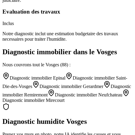
judiciaire.
Evaluation des travaux
Inclus
Notre diagnostic inclut une estimation budgetaire des travaux
necessaires pour traiter l'humidite.
Diagnostic immobilier
dans le
Vosges
Nous couvrons tout le
Vosges
(
88
) :
Diagnostic immobilier
Epinal
Diagnostic immobilier
Saint-
Die-des-Vosges
Diagnostic immobilier
Gerardmer
Diagnostic
immobilier
Remiremont
Diagnostic immobilier
Neufchateau
Diagnostic immobilier
Mirecourt
Diagnostic humidite
Vosges
Prenez vos murs en photo, notre IA identifie les causes et vous