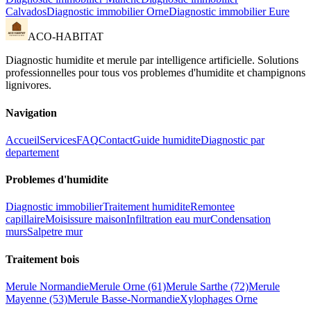
Calvados
Diagnostic immobilier
Orne
Diagnostic immobilier
Eure
ACO-HABITAT
Diagnostic humidite et merule par intelligence artificielle. Solutions
professionnelles pour tous vos problemes d
'
humidite et champignons
lignivores.
Navigation
Accueil
Services
FAQ
Contact
Guide humidite
Diagnostic par
departement
Problemes d
'
humidite
Diagnostic immobilier
Traitement humidite
Remontee
capillaire
Moisissure maison
Infiltration eau mur
Condensation
murs
Salpetre mur
Traitement bois
Merule Normandie
Merule Orne (61)
Merule Sarthe (72)
Merule
Mayenne (53)
Merule Basse-Normandie
Xylophages Orne