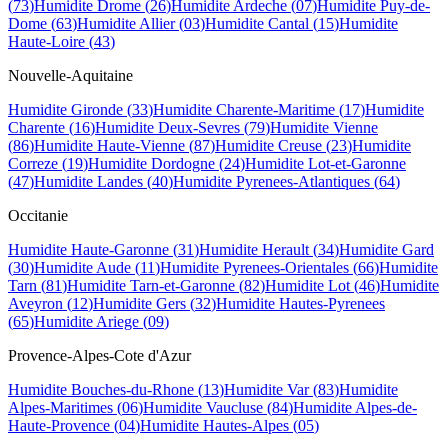
(
73
)
Humidite
Drome
(
26
)
Humidite
Ardeche
(
07
)
Humidite
Puy-de-
Dome
(
63
)
Humidite
Allier
(
03
)
Humidite
Cantal
(
15
)
Humidite
Haute-Loire
(
43
)
Nouvelle-Aquitaine
Humidite
Gironde
(
33
)
Humidite
Charente-Maritime
(
17
)
Humidite
Charente
(
16
)
Humidite
Deux-Sevres
(
79
)
Humidite
Vienne
(
86
)
Humidite
Haute-Vienne
(
87
)
Humidite
Creuse
(
23
)
Humidite
Correze
(
19
)
Humidite
Dordogne
(
24
)
Humidite
Lot-et-Garonne
(
47
)
Humidite
Landes
(
40
)
Humidite
Pyrenees-Atlantiques
(
64
)
Occitanie
Humidite
Haute-Garonne
(
31
)
Humidite
Herault
(
34
)
Humidite
Gard
(
30
)
Humidite
Aude
(
11
)
Humidite
Pyrenees-Orientales
(
66
)
Humidite
Tarn
(
81
)
Humidite
Tarn-et-Garonne
(
82
)
Humidite
Lot
(
46
)
Humidite
Aveyron
(
12
)
Humidite
Gers
(
32
)
Humidite
Hautes-Pyrenees
(
65
)
Humidite
Ariege
(
09
)
Provence-Alpes-Cote d'Azur
Humidite
Bouches-du-Rhone
(
13
)
Humidite
Var
(
83
)
Humidite
Alpes-Maritimes
(
06
)
Humidite
Vaucluse
(
84
)
Humidite
Alpes-de-
Haute-Provence
(
04
)
Humidite
Hautes-Alpes
(
05
)