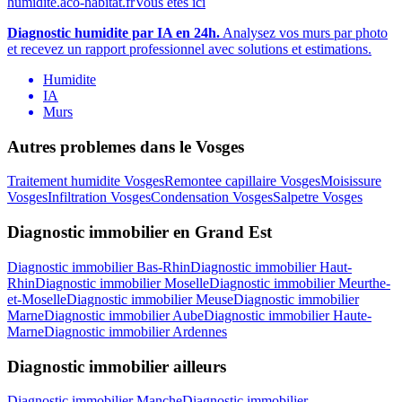
humidite.aco-habitat.fr
Vous etes ici
Diagnostic humidite par IA en 24h.
Analysez vos murs par photo
et recevez un rapport professionnel avec solutions et estimations.
Humidite
IA
Murs
Autres problemes dans le
Vosges
Traitement humidite
Vosges
Remontee capillaire
Vosges
Moisissure
Vosges
Infiltration
Vosges
Condensation
Vosges
Salpetre
Vosges
Diagnostic immobilier
en
Grand Est
Diagnostic immobilier
Bas-Rhin
Diagnostic immobilier
Haut-
Rhin
Diagnostic immobilier
Moselle
Diagnostic immobilier
Meurthe-
et-Moselle
Diagnostic immobilier
Meuse
Diagnostic immobilier
Marne
Diagnostic immobilier
Aube
Diagnostic immobilier
Haute-
Marne
Diagnostic immobilier
Ardennes
Diagnostic immobilier
ailleurs
Diagnostic immobilier
Manche
Diagnostic immobilier