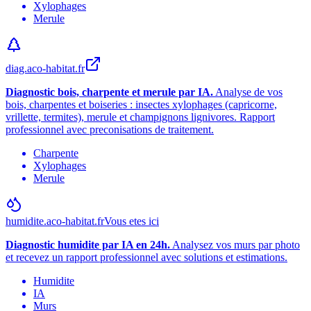
Xylophages
Merule
diag.aco-habitat.fr
Diagnostic bois, charpente et merule par IA.
Analyse de vos
bois, charpentes et boiseries : insectes xylophages (capricorne,
vrillette, termites), merule et champignons lignivores. Rapport
professionnel avec preconisations de traitement.
Charpente
Xylophages
Merule
humidite.aco-habitat.fr
Vous etes ici
Diagnostic humidite par IA en 24h.
Analysez vos murs par photo
et recevez un rapport professionnel avec solutions et estimations.
Humidite
IA
Murs