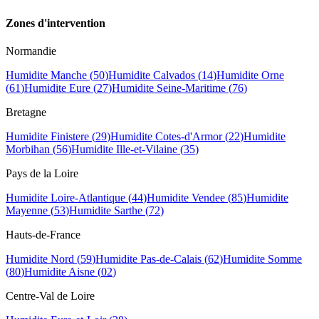
Zones d
'
intervention
Normandie
Humidite
Manche
(
50
)
Humidite
Calvados
(
14
)
Humidite
Orne
(
61
)
Humidite
Eure
(
27
)
Humidite
Seine-Maritime
(
76
)
Bretagne
Humidite
Finistere
(
29
)
Humidite
Cotes-d'Armor
(
22
)
Humidite
Morbihan
(
56
)
Humidite
Ille-et-Vilaine
(
35
)
Pays de la Loire
Humidite
Loire-Atlantique
(
44
)
Humidite
Vendee
(
85
)
Humidite
Mayenne
(
53
)
Humidite
Sarthe
(
72
)
Hauts-de-France
Humidite
Nord
(
59
)
Humidite
Pas-de-Calais
(
62
)
Humidite
Somme
(
80
)
Humidite
Aisne
(
02
)
Centre-Val de Loire