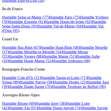
Humidite
Eure-et-Loir
(
28
)
Ile-de-France
Humidite
Seine-et-Marne
(
77
)
Humidite
Paris
(
75
)
Humidite
Yvelines
(
78
)
Humidite
Essonne
(
91
)
Humidite
Hauts-de-Seine
(
92
)
Humidite
Seine-Saint-Denis
(
93
)
Humidite
Val-de-Marne
(
94
)
Humidite
Val-
d'Oise
(
95
)
Grand Est
Humidite
Bas-Rhin
(
67
)
Humidite
Haut-Rhin
(
68
)
Humidite
Moselle
(
57
)
Humidite
Meurthe-et-Moselle
(
54
)
Humidite
Meuse
(
55
)
Humidite
Vosges
(
88
)
Humidite
Marne
(
51
)
Humidite
Aube
(
10
)
Humidite
Haute-Marne
(
52
)
Humidite
Ardennes
(
08
)
Bourgogne-Franche-Comte
Humidite
Cote-d'Or
(
21
)
Humidite
Saone-et-Loire
(
71
)
Humidite
Yonne
(
89
)
Humidite
Nievre
(
58
)
Humidite
Doubs
(
25
)
Humidite
Jura
(
39
)
Humidite
Haute-Saone
(
70
)
Humidite
Territoire de Belfort
(
90
)
Auvergne-Rhone-Alpes
Humidite
Rhone
(
69
)
Humidite
Isere
(
38
)
Humidite
Loire
(
42
)
Humidite
Ain
(
01
)
Humidite
Haute-Savoie
(
74
)
Humidite
Savoie