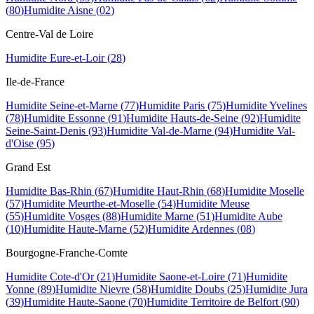
(
80
)
Humidite
Aisne
(
02
)
Centre-Val de Loire
Humidite
Eure-et-Loir
(
28
)
Ile-de-France
Humidite
Seine-et-Marne
(
77
)
Humidite
Paris
(
75
)
Humidite
Yvelines
(
78
)
Humidite
Essonne
(
91
)
Humidite
Hauts-de-Seine
(
92
)
Humidite
Seine-Saint-Denis
(
93
)
Humidite
Val-de-Marne
(
94
)
Humidite
Val-
d'Oise
(
95
)
Grand Est
Humidite
Bas-Rhin
(
67
)
Humidite
Haut-Rhin
(
68
)
Humidite
Moselle
(
57
)
Humidite
Meurthe-et-Moselle
(
54
)
Humidite
Meuse
(
55
)
Humidite
Vosges
(
88
)
Humidite
Marne
(
51
)
Humidite
Aube
(
10
)
Humidite
Haute-Marne
(
52
)
Humidite
Ardennes
(
08
)
Bourgogne-Franche-Comte
Humidite
Cote-d'Or
(
21
)
Humidite
Saone-et-Loire
(
71
)
Humidite
Yonne
(
89
)
Humidite
Nievre
(
58
)
Humidite
Doubs
(
25
)
Humidite
Jura
(
39
)
Humidite
Haute-Saone
(
70
)
Humidite
Territoire de Belfort
(
90
)