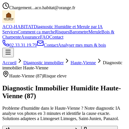
Chargement...
aco.habitat@orange.fr
ACO-HABITAT
Diagnostic Humidite et Merule par IA
Services
Comment ca marche
Risques
Barometre
Merule
Bois &
Charpente
Assurance
FAQ
Contact
02.33.31.19.79
Contact
Analyser mes murs & bois
Accueil
Diagnostic immobilier
Haute-Vienne
Diagnostic
immobilier
Haute-Vienne
Haute-Vienne
(
87
)
Risque
eleve
Diagnostic Immobilier Humidite
Haute-
Vienne
(
87
)
Probleme d
'
humidite dans le
Haute-Vienne
? Notre diagnostic IA
analyse vos photos en 3 minutes et identifie la cause exacte.
Solutions adaptees a
Limoges
et
Limoges, Saint-Junien, Panazol
.