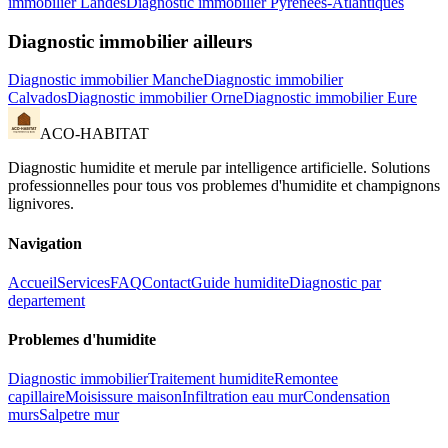
immobilier
Landes
Diagnostic immobilier
Pyrenees-Atlantiques
Diagnostic immobilier
ailleurs
Diagnostic immobilier
Manche
Diagnostic immobilier
Calvados
Diagnostic immobilier
Orne
Diagnostic immobilier
Eure
ACO-HABITAT
Diagnostic humidite et merule par intelligence artificielle. Solutions
professionnelles pour tous vos problemes d
'
humidite et champignons
lignivores.
Navigation
Accueil
Services
FAQ
Contact
Guide humidite
Diagnostic par
departement
Problemes d
'
humidite
Diagnostic immobilier
Traitement humidite
Remontee
capillaire
Moisissure maison
Infiltration eau mur
Condensation
murs
Salpetre mur