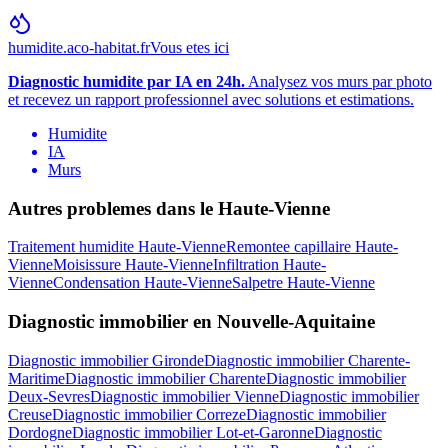
humidite.aco-habitat.fr
Vous etes ici
Diagnostic humidite par IA en 24h.
Analysez vos murs par photo
et recevez un rapport professionnel avec solutions et estimations.
Humidite
IA
Murs
Autres problemes dans le
Haute-Vienne
Traitement humidite
Haute-Vienne
Remontee capillaire
Haute-
Vienne
Moisissure
Haute-Vienne
Infiltration
Haute-
Vienne
Condensation
Haute-Vienne
Salpetre
Haute-Vienne
Diagnostic immobilier
en
Nouvelle-Aquitaine
Diagnostic immobilier
Gironde
Diagnostic immobilier
Charente-
Maritime
Diagnostic immobilier
Charente
Diagnostic immobilier
Deux-Sevres
Diagnostic immobilier
Vienne
Diagnostic immobilier
Creuse
Diagnostic immobilier
Correze
Diagnostic immobilier
Dordogne
Diagnostic immobilier
Lot-et-Garonne
Diagnostic