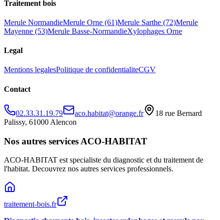
Traitement bois
Merule Normandie
Merule Orne (61)
Merule Sarthe (72)
Merule
Mayenne (53)
Merule Basse-Normandie
Xylophages Orne
Legal
Mentions legales
Politique de confidentialite
CGV
Contact
02.33.31.19.79
aco.habitat@orange.fr
18 rue Bernard
Palissy, 61000 Alencon
Nos autres services ACO-HABITAT
ACO-HABITAT est specialiste du diagnostic et du traitement de
l
'
habitat. Decouvrez nos autres services professionnels.
traitement-bois.fr