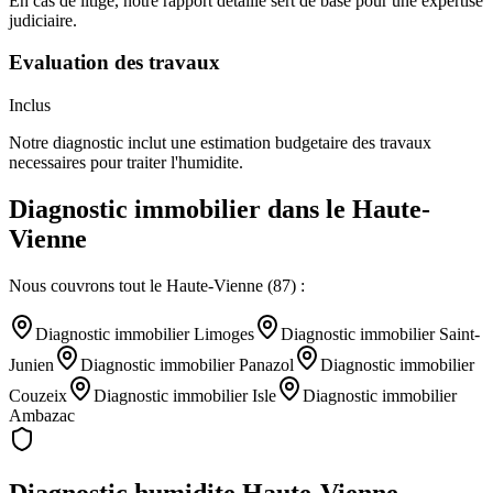
En cas de litige, notre rapport detaille sert de base pour une expertise
judiciaire.
Evaluation des travaux
Inclus
Notre diagnostic inclut une estimation budgetaire des travaux
necessaires pour traiter l'humidite.
Diagnostic immobilier
dans le
Haute-
Vienne
Nous couvrons tout le
Haute-Vienne
(
87
) :
Diagnostic immobilier
Limoges
Diagnostic immobilier
Saint-
Junien
Diagnostic immobilier
Panazol
Diagnostic immobilier
Couzeix
Diagnostic immobilier
Isle
Diagnostic immobilier
Ambazac
Diagnostic humidite
Haute-Vienne