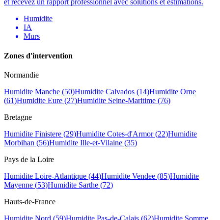
et recevez un rapport professionnel avec solutions et estimations.
Humidite
IA
Murs
Zones d
'
intervention
Normandie
Humidite
Manche
(
50
)
Humidite
Calvados
(
14
)
Humidite
Orne
(
61
)
Humidite
Eure
(
27
)
Humidite
Seine-Maritime
(
76
)
Bretagne
Humidite
Finistere
(
29
)
Humidite
Cotes-d'Armor
(
22
)
Humidite
Morbihan
(
56
)
Humidite
Ille-et-Vilaine
(
35
)
Pays de la Loire
Humidite
Loire-Atlantique
(
44
)
Humidite
Vendee
(
85
)
Humidite
Mayenne
(
53
)
Humidite
Sarthe
(
72
)
Hauts-de-France
Humidite
Nord
(
59
)
Humidite
Pas-de-Calais
(
62
)
Humidite
Somme