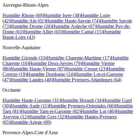
Auvergne-Rhone-Alpes
Humidite
Rhone
(
69
)
Humidite
Isere
(
38
)
Humidite
Loire
(
42
)
Humidite
Ain
(
01
)
Humidite
Haute-Savoie
(
74
)
Humidite
Savoie
(
73
)
Humidite
Drome
(
26
)
Humidite
Ardeche
(
07
)
Humidite
Puy-de-
Dome
(
63
)
Humidite
Allier
(
03
)
Humidite
Cantal
(
15
)
Humidite
Haute-Loire
(
43
)
Nouvelle-Aquitaine
Humidite
Gironde
(
33
)
Humidite
Charente-Maritime
(
17
)
Humidite
Charente
(
16
)
Humidite
Deux-Sevres
(
79
)
Humidite
Vienne
(
86
)
Humidite
Haute-Vienne
(
87
)
Humidite
Creuse
(
23
)
Humidite
Correze
(
19
)
Humidite
Dordogne
(
24
)
Humidite
Lot-et-Garonne
(
47
)
Humidite
Landes
(
40
)
Humidite
Pyrenees-Atlantiques
(
64
)
Occitanie
Humidite
Haute-Garonne
(
31
)
Humidite
Herault
(
34
)
Humidite
Gard
(
30
)
Humidite
Aude
(
11
)
Humidite
Pyrenees-Orientales
(
66
)
Humidite
Tarn
(
81
)
Humidite
Tarn-et-Garonne
(
82
)
Humidite
Lot
(
46
)
Humidite
Aveyron
(
12
)
Humidite
Gers
(
32
)
Humidite
Hautes-Pyrenees
(
65
)
Humidite
Ariege
(
09
)
Provence-Alpes-Cote d'Azur