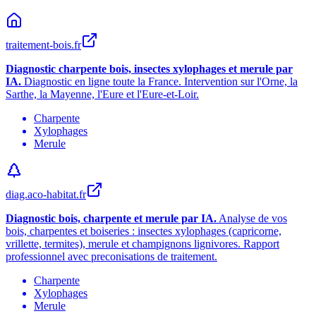
traitement-bois.fr
Diagnostic charpente bois, insectes xylophages et merule par
IA.
Diagnostic en ligne toute la France. Intervention sur l
'
Orne, la
Sarthe, la Mayenne, l
'
Eure et l
'
Eure-et-Loir.
Charpente
Xylophages
Merule
diag.aco-habitat.fr
Diagnostic bois, charpente et merule par IA.
Analyse de vos
bois, charpentes et boiseries : insectes xylophages (capricorne,
vrillette, termites), merule et champignons lignivores. Rapport
professionnel avec preconisations de traitement.
Charpente
Xylophages
Merule