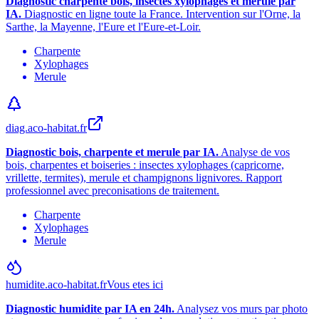
Diagnostic charpente bois, insectes xylophages et merule par
IA.
Diagnostic en ligne toute la France. Intervention sur l
'
Orne, la
Sarthe, la Mayenne, l
'
Eure et l
'
Eure-et-Loir.
Charpente
Xylophages
Merule
diag.aco-habitat.fr
Diagnostic bois, charpente et merule par IA.
Analyse de vos
bois, charpentes et boiseries : insectes xylophages (capricorne,
vrillette, termites), merule et champignons lignivores. Rapport
professionnel avec preconisations de traitement.
Charpente
Xylophages
Merule
humidite.aco-habitat.fr
Vous etes ici
Diagnostic humidite par IA en 24h.
Analysez vos murs par photo