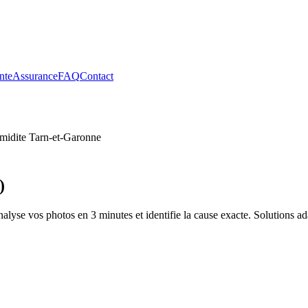
nte
Assurance
FAQ
Contact
midite
Tarn-et-Garonne
)
alyse vos photos en 3 minutes et identifie la cause exacte. Solutions a