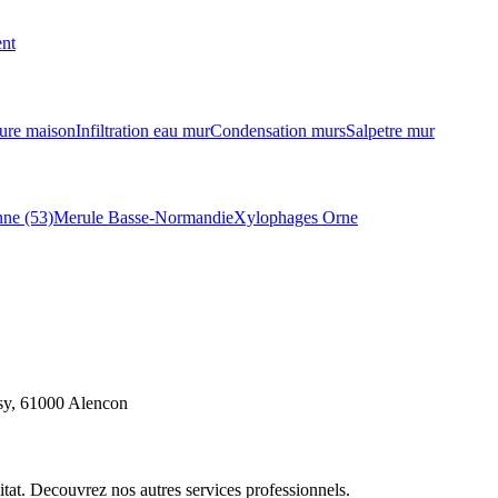
ent
ure maison
Infiltration eau mur
Condensation murs
Salpetre mur
ne (53)
Merule Basse-Normandie
Xylophages Orne
ssy, 61000 Alencon
itat. Decouvrez nos autres services professionnels.