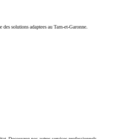
se des solutions adaptees au
Tarn-et-Garonne
.
itat. Decouvrez nos autres services professionnels.