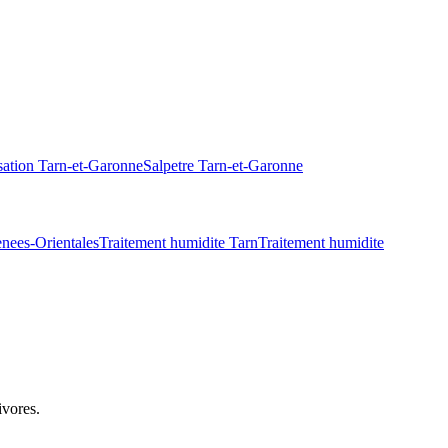
ation
Tarn-et-Garonne
Salpetre
Tarn-et-Garonne
nees-Orientales
Traitement humidite
Tarn
Traitement humidite
ivores.