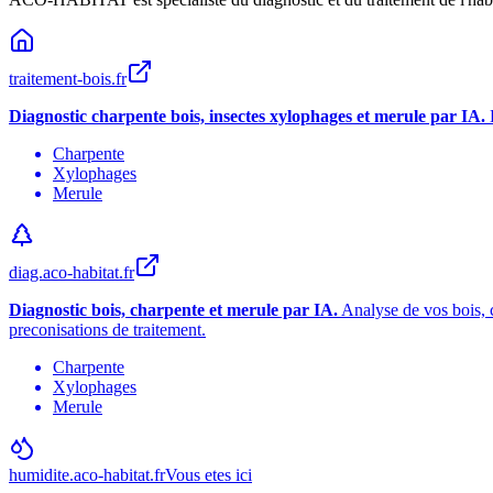
traitement-bois.fr
Diagnostic charpente bois, insectes xylophages et merule par IA.
Charpente
Xylophages
Merule
diag.aco-habitat.fr
Diagnostic bois, charpente et merule par IA.
Analyse de vos bois, c
preconisations de traitement.
Charpente
Xylophages
Merule
humidite.aco-habitat.fr
Vous etes ici