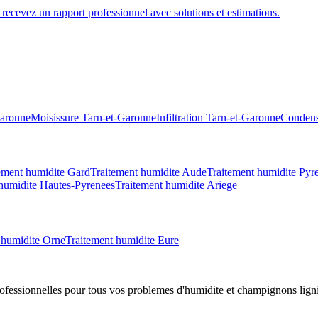
recevez un rapport professionnel avec solutions et estimations.
Garonne
Moisissure
Tarn-et-Garonne
Infiltration
Tarn-et-Garonne
Condens
ement humidite
Gard
Traitement humidite
Aude
Traitement humidite
Pyre
humidite
Hautes-Pyrenees
Traitement humidite
Ariege
 humidite
Orne
Traitement humidite
Eure
professionnelles pour tous vos problemes d
'
humidite et champignons lign