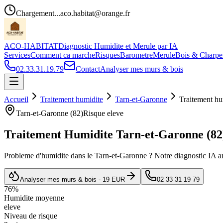
Chargement...
aco.habitat@orange.fr
ACO-HABITAT
Diagnostic Humidite et Merule par IA
Services
Comment ca marche
Risques
Barometre
Merule
Bois & Charpe
02.33.31.19.79
Contact
Analyser mes murs & bois
Accueil
Traitement humidite
Tarn-et-Garonne
Traitement hu
Tarn-et-Garonne
(
82
)
Risque
eleve
Traitement Humidite
Tarn-et-Garonne
(
82
Probleme d
'
humidite dans le
Tarn-et-Garonne
? Notre diagnostic IA an
Analyser mes murs & bois - 19 EUR
02 33 31 19 79
76
%
Humidite moyenne
eleve
Niveau de risque