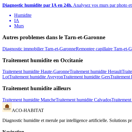
Diagnostic humidite par IA en 24h.
Analysez vos murs par photo et 
Humidite
IA
Murs
Autres problemes dans le
Tarn-et-Garonne
Diagnostic immobilier
Tarn-et-Garonne
Remontee capillaire
Tarn-et-
Traitement humidite
en
Occitanie
Traitement humidite
Haute-Garonne
Traitement humidite
Herault
Trait
Lot
Traitement humidite
Aveyron
Traitement humidite
Gers
Traitement 
Traitement humidite
ailleurs
Traitement humidite
Manche
Traitement humidite
Calvados
Traitement
ACO-HABITAT
Diagnostic humidite et merule par intelligence artificielle. Solutions 
Navigation