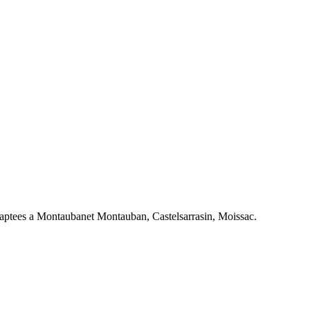
daptees a
Montauban
et
Montauban, Castelsarrasin, Moissac
.