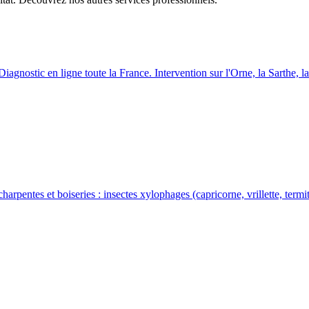
Diagnostic en ligne toute la France. Intervention sur l
'
Orne, la Sarthe, l
harpentes et boiseries : insectes xylophages (capricorne, vrillette, ter