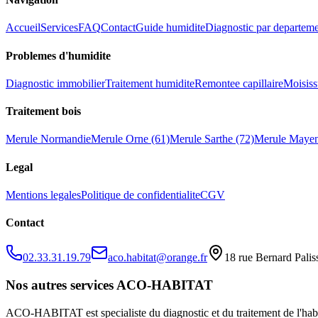
Accueil
Services
FAQ
Contact
Guide humidite
Diagnostic par departem
Problemes d
'
humidite
Diagnostic immobilier
Traitement humidite
Remontee capillaire
Moisiss
Traitement bois
Merule Normandie
Merule Orne (61)
Merule Sarthe (72)
Merule Mayen
Legal
Mentions legales
Politique de confidentialite
CGV
Contact
02.33.31.19.79
aco.habitat@orange.fr
18 rue Bernard Pali
Nos autres services ACO-HABITAT
ACO-HABITAT est specialiste du diagnostic et du traitement de l
'
hab