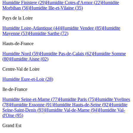
Humidite
Finistere
(
29
)
Humidite
Cotes-d'Armor
(
22
)
Humidite
Morbihan
(
56
)
Humidite
Ille-et-Vilaine
(
35
)
Pays de la Loire
Humidite
Loire-Atlantique
(
44
)
Humidite
Vendee
(
85
)
Humidite
Mayenne
(
53
)
Humidite
Sarthe
(
72
)
Hauts-de-France
Humidite
Nord
(
59
)
Humidite
Pas-de-Calais
(
62
)
Humidite
Somme
(
80
)
Humidite
Aisne
(
02
)
Centre-Val de Loire
Humidite
Eure-et-Loir
(
28
)
Ile-de-France
Humidite
Seine-et-Marne
(
77
)
Humidite
Paris
(
75
)
Humidite
Yvelines
(
78
)
Humidite
Essonne
(
91
)
Humidite
Hauts-de-Seine
(
92
)
Humidite
Seine-Saint-Denis
(
93
)
Humidite
Val-de-Marne
(
94
)
Humidite
Val-
d'Oise
(
95
)
Grand Est