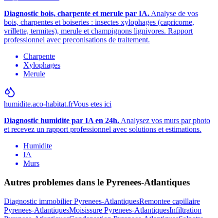
Diagnostic bois, charpente et merule par IA.
Analyse de vos
bois, charpentes et boiseries : insectes xylophages (capricorne,
vrillette, termites), merule et champignons lignivores. Rapport
professionnel avec preconisations de traitement.
Charpente
Xylophages
Merule
humidite.aco-habitat.fr
Vous etes ici
Diagnostic humidite par IA en 24h.
Analysez vos murs par photo
et recevez un rapport professionnel avec solutions et estimations.
Humidite
IA
Murs
Autres problemes dans le
Pyrenees-Atlantiques
Diagnostic immobilier
Pyrenees-Atlantiques
Remontee capillaire
Pyrenees-Atlantiques
Moisissure
Pyrenees-Atlantiques
Infiltration