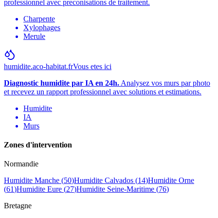
professionnel avec preconisations de traitement.
Charpente
Xylophages
Merule
humidite.aco-habitat.fr
Vous etes ici
Diagnostic humidite par IA en 24h.
Analysez vos murs par photo
et recevez un rapport professionnel avec solutions et estimations.
Humidite
IA
Murs
Zones d
'
intervention
Normandie
Humidite
Manche
(
50
)
Humidite
Calvados
(
14
)
Humidite
Orne
(
61
)
Humidite
Eure
(
27
)
Humidite
Seine-Maritime
(
76
)
Bretagne