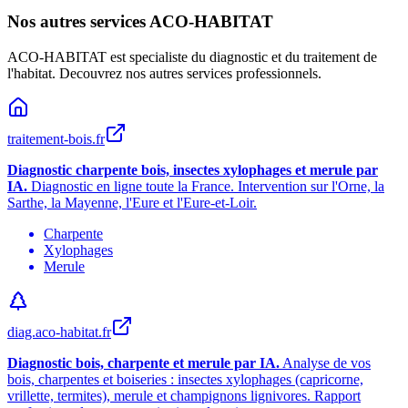
Nos autres services ACO-HABITAT
ACO-HABITAT est specialiste du diagnostic et du traitement de
l
'
habitat. Decouvrez nos autres services professionnels.
traitement-bois.fr
Diagnostic charpente bois, insectes xylophages et merule par
IA.
Diagnostic en ligne toute la France. Intervention sur l
'
Orne, la
Sarthe, la Mayenne, l
'
Eure et l
'
Eure-et-Loir.
Charpente
Xylophages
Merule
diag.aco-habitat.fr
Diagnostic bois, charpente et merule par IA.
Analyse de vos
bois, charpentes et boiseries : insectes xylophages (capricorne,
vrillette, termites), merule et champignons lignivores. Rapport