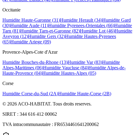
Occitanie
Humidite
Haute-Garonne
(
31
)
Humidite
Herault
(
34
)
Humidite
Gard
(
30
)
Humidite
Aude
(
11
)
Humidite
Pyrenees-Orientales
(
66
)
Humidite
Tarn
(
81
)
Humidite
Tarn-et-Garonne
(
82
)
Humidite
Lot
(
46
)
Humidite
Aveyron
(
12
)
Humidite
Gers
(
32
)
Humidite
Hautes-Pyrenees
(
65
)
Humidite
Ariege
(
09
)
Provence-Alpes-Cote d'Azur
Humidite
Bouches-du-Rhone
(
13
)
Humidite
Var
(
83
)
Humidite
Alpes-Maritimes
(
06
)
Humidite
Vaucluse
(
84
)
Humidite
Alpes-de-
Haute-Provence
(
04
)
Humidite
Hautes-Alpes
(
05
)
Corse
Humidite
Corse-du-Sud
(
2A
)
Humidite
Haute-Corse
(
2B
)
©
2026
ACO-HABITAT. Tous droits reserves.
SIRET : 344 616 412 00062
TVA intracommunautaire : FR6534461641200062