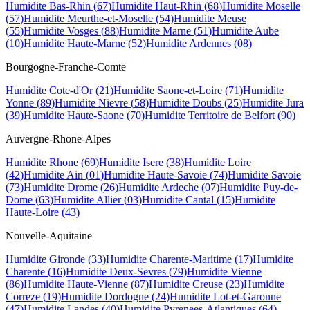
Humidite
Bas-Rhin
(
67
)
Humidite
Haut-Rhin
(
68
)
Humidite
Moselle
(
57
)
Humidite
Meurthe-et-Moselle
(
54
)
Humidite
Meuse
(
55
)
Humidite
Vosges
(
88
)
Humidite
Marne
(
51
)
Humidite
Aube
(
10
)
Humidite
Haute-Marne
(
52
)
Humidite
Ardennes
(
08
)
Bourgogne-Franche-Comte
Humidite
Cote-d'Or
(
21
)
Humidite
Saone-et-Loire
(
71
)
Humidite
Yonne
(
89
)
Humidite
Nievre
(
58
)
Humidite
Doubs
(
25
)
Humidite
Jura
(
39
)
Humidite
Haute-Saone
(
70
)
Humidite
Territoire de Belfort
(
90
)
Auvergne-Rhone-Alpes
Humidite
Rhone
(
69
)
Humidite
Isere
(
38
)
Humidite
Loire
(
42
)
Humidite
Ain
(
01
)
Humidite
Haute-Savoie
(
74
)
Humidite
Savoie
(
73
)
Humidite
Drome
(
26
)
Humidite
Ardeche
(
07
)
Humidite
Puy-de-
Dome
(
63
)
Humidite
Allier
(
03
)
Humidite
Cantal
(
15
)
Humidite
Haute-Loire
(
43
)
Nouvelle-Aquitaine
Humidite
Gironde
(
33
)
Humidite
Charente-Maritime
(
17
)
Humidite
Charente
(
16
)
Humidite
Deux-Sevres
(
79
)
Humidite
Vienne
(
86
)
Humidite
Haute-Vienne
(
87
)
Humidite
Creuse
(
23
)
Humidite
Correze
(
19
)
Humidite
Dordogne
(
24
)
Humidite
Lot-et-Garonne
(
47
)
Humidite
Landes
(
40
)
Humidite
Pyrenees-Atlantiques
(
64
)