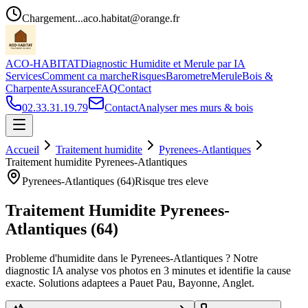
Chargement...
aco.habitat@orange.fr
ACO-HABITAT
Diagnostic Humidite et Merule par IA
Services
Comment ca marche
Risques
Barometre
Merule
Bois &
Charpente
Assurance
FAQ
Contact
02.33.31.19.79
Contact
Analyser mes murs & bois
Accueil
Traitement humidite
Pyrenees-Atlantiques
Traitement humidite
Pyrenees-Atlantiques
Pyrenees-Atlantiques
(
64
)
Risque
tres eleve
Traitement Humidite
Pyrenees-
Atlantiques
(
64
)
Probleme d
'
humidite dans le
Pyrenees-Atlantiques
? Notre
diagnostic IA analyse vos photos en 3 minutes et identifie la cause
exacte. Solutions adaptees a
Pau
et
Pau, Bayonne, Anglet
.