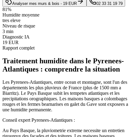
Analyser mes murs & bois - 19 EUR
02 33 31 19 79
81
%
Humidite moyenne
tres eleve
Niveau de risque
3 min
Diagnostic IA
19 EUR
Rapport complet
Traitement humidite
dans le
Pyrenees-
Atlantiques
: comprendre la situation
Les Pyrenees-Atlantiques, entre ocean et montagne, sont l'un des
departements les plus pluvieux de France (plus de 1500 mm a
Biarritz). Le Pays Basque subit les tempetes atlantiques et les
precipitations orographiques. Les maisons basques a colombages
rouges et les fermes bearnarises en galet du Gave sont exposees a
une humidite permanente.
Conseil expert
Pyrenees-Atlantiques
:
Au Pays Basque, la pluviometrie extreme necessite un entretien
rigoureux des facades et des toitures. Les maisons basques