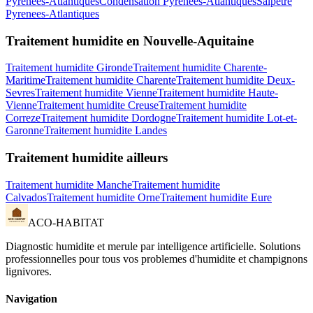
Pyrenees-Atlantiques
Condensation
Pyrenees-Atlantiques
Salpetre
Pyrenees-Atlantiques
Traitement humidite
en
Nouvelle-Aquitaine
Traitement humidite
Gironde
Traitement humidite
Charente-
Maritime
Traitement humidite
Charente
Traitement humidite
Deux-
Sevres
Traitement humidite
Vienne
Traitement humidite
Haute-
Vienne
Traitement humidite
Creuse
Traitement humidite
Correze
Traitement humidite
Dordogne
Traitement humidite
Lot-et-
Garonne
Traitement humidite
Landes
Traitement humidite
ailleurs
Traitement humidite
Manche
Traitement humidite
Calvados
Traitement humidite
Orne
Traitement humidite
Eure
ACO-HABITAT
Diagnostic humidite et merule par intelligence artificielle. Solutions
professionnelles pour tous vos problemes d
'
humidite et champignons
lignivores.
Navigation