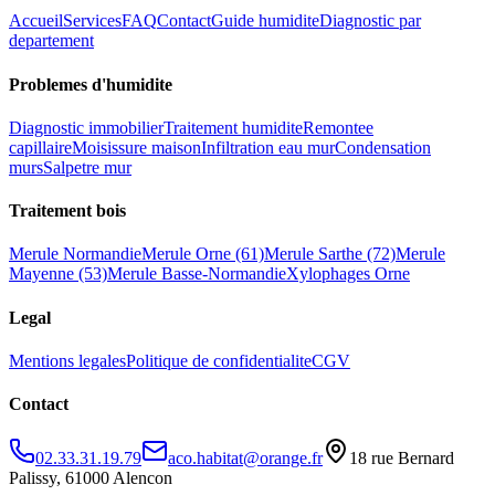
Accueil
Services
FAQ
Contact
Guide humidite
Diagnostic par
departement
Problemes d
'
humidite
Diagnostic immobilier
Traitement humidite
Remontee
capillaire
Moisissure maison
Infiltration eau mur
Condensation
murs
Salpetre mur
Traitement bois
Merule Normandie
Merule Orne (61)
Merule Sarthe (72)
Merule
Mayenne (53)
Merule Basse-Normandie
Xylophages Orne
Legal
Mentions legales
Politique de confidentialite
CGV
Contact
02.33.31.19.79
aco.habitat@orange.fr
18 rue Bernard
Palissy, 61000 Alencon