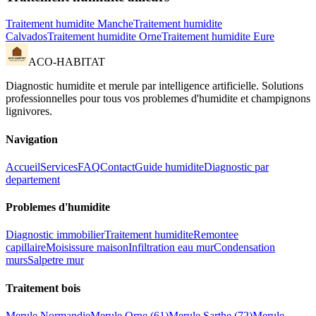
Traitement humidite
Manche
Traitement humidite
Calvados
Traitement humidite
Orne
Traitement humidite
Eure
ACO-HABITAT
Diagnostic humidite et merule par intelligence artificielle. Solutions
professionnelles pour tous vos problemes d
'
humidite et champignons
lignivores.
Navigation
Accueil
Services
FAQ
Contact
Guide humidite
Diagnostic par
departement
Problemes d
'
humidite
Diagnostic immobilier
Traitement humidite
Remontee
capillaire
Moisissure maison
Infiltration eau mur
Condensation
murs
Salpetre mur
Traitement bois
Merule Normandie
Merule Orne (61)
Merule Sarthe (72)
Merule