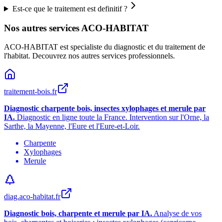
Est-ce que le traitement est definitif ?
Nos autres services ACO-HABITAT
ACO-HABITAT est specialiste du diagnostic et du traitement de
l
'
habitat. Decouvrez nos autres services professionnels.
traitement-bois.fr
Diagnostic charpente bois, insectes xylophages et merule par
IA.
Diagnostic en ligne toute la France. Intervention sur l
'
Orne, la
Sarthe, la Mayenne, l
'
Eure et l
'
Eure-et-Loir.
Charpente
Xylophages
Merule
diag.aco-habitat.fr
Diagnostic bois, charpente et merule par IA.
Analyse de vos