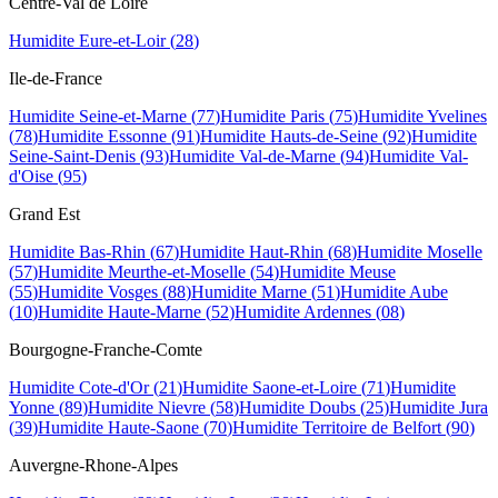
Centre-Val de Loire
Humidite
Eure-et-Loir
(
28
)
Ile-de-France
Humidite
Seine-et-Marne
(
77
)
Humidite
Paris
(
75
)
Humidite
Yvelines
(
78
)
Humidite
Essonne
(
91
)
Humidite
Hauts-de-Seine
(
92
)
Humidite
Seine-Saint-Denis
(
93
)
Humidite
Val-de-Marne
(
94
)
Humidite
Val-
d'Oise
(
95
)
Grand Est
Humidite
Bas-Rhin
(
67
)
Humidite
Haut-Rhin
(
68
)
Humidite
Moselle
(
57
)
Humidite
Meurthe-et-Moselle
(
54
)
Humidite
Meuse
(
55
)
Humidite
Vosges
(
88
)
Humidite
Marne
(
51
)
Humidite
Aube
(
10
)
Humidite
Haute-Marne
(
52
)
Humidite
Ardennes
(
08
)
Bourgogne-Franche-Comte
Humidite
Cote-d'Or
(
21
)
Humidite
Saone-et-Loire
(
71
)
Humidite
Yonne
(
89
)
Humidite
Nievre
(
58
)
Humidite
Doubs
(
25
)
Humidite
Jura
(
39
)
Humidite
Haute-Saone
(
70
)
Humidite
Territoire de Belfort
(
90
)
Auvergne-Rhone-Alpes