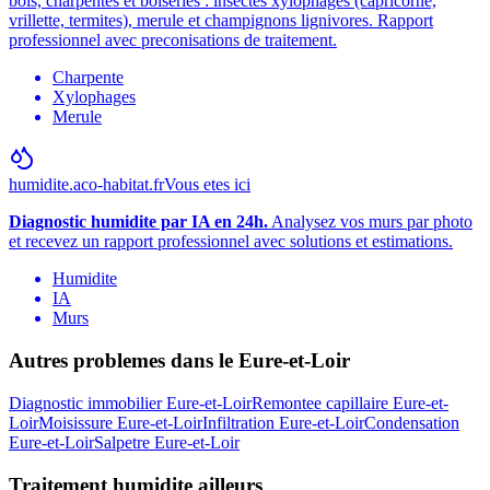
bois, charpentes et boiseries : insectes xylophages (capricorne,
vrillette, termites), merule et champignons lignivores. Rapport
professionnel avec preconisations de traitement.
Charpente
Xylophages
Merule
humidite.aco-habitat.fr
Vous etes ici
Diagnostic humidite par IA en 24h.
Analysez vos murs par photo
et recevez un rapport professionnel avec solutions et estimations.
Humidite
IA
Murs
Autres problemes dans le
Eure-et-Loir
Diagnostic immobilier
Eure-et-Loir
Remontee capillaire
Eure-et-
Loir
Moisissure
Eure-et-Loir
Infiltration
Eure-et-Loir
Condensation
Eure-et-Loir
Salpetre
Eure-et-Loir
Traitement humidite
ailleurs