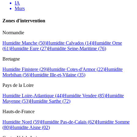
IA
Murs
Zones d
'
intervention
Normandie
Humidite
Manche
(
50
)
Humidite
Calvados
(
14
)
Humidite
Orne
(
61
)
Humidite
Eure
(
27
)
Humidite
Seine-Maritime
(
76
)
Bretagne
Humidite
Finistere
(
29
)
Humidite
Cotes-d'Armor
(
22
)
Humidite
Morbihan
(
56
)
Humidite
Ille-et-Vilaine
(
35
)
Pays de la Loire
Humidite
Loire-Atlantique
(
44
)
Humidite
Vendee
(
85
)
Humidite
Mayenne
(
53
)
Humidite
Sarthe
(
72
)
Hauts-de-France
Humidite
Nord
(
59
)
Humidite
Pas-de-Calais
(
62
)
Humidite
Somme
(
80
)
Humidite
Aisne
(
02
)