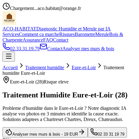
Chargement...
aco.habitat@orange.fr
ACO-HABITAT
Diagnostic Humidite et Merule par IA
Services
Comment ca marche
Risques
Barometre
Merule
Bois &
Charpente
Assurance
FAQ
Contact
02.33.31.19.79
Contact
Analyser mes murs & bois
Accueil
Traitement humidite
Eure-et-Loir
Traitement
humidite
Eure-et-Loir
Eure-et-Loir
(
28
)
Risque
eleve
Traitement Humidite
Eure-et-Loir
(
28
)
Probleme d
'
humidite dans le
Eure-et-Loir
? Notre diagnostic IA
analyse vos photos en 3 minutes et identifie la cause exacte.
Solutions adaptees a
Chartres
et
Chartres, Dreux, Chateaudun
.
Analyser mes murs & bois - 19 EUR
02 33 31 19 79