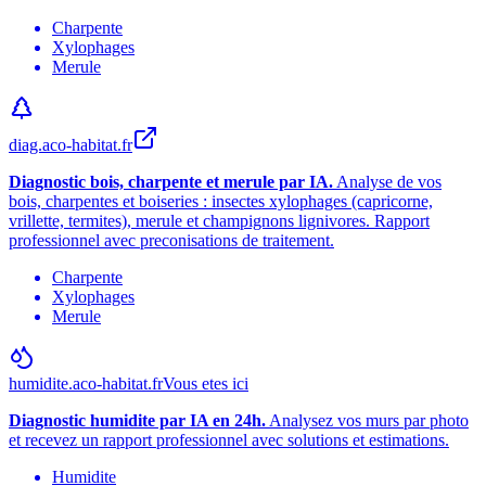
Charpente
Xylophages
Merule
diag.aco-habitat.fr
Diagnostic bois, charpente et merule par IA.
Analyse de vos
bois, charpentes et boiseries : insectes xylophages (capricorne,
vrillette, termites), merule et champignons lignivores. Rapport
professionnel avec preconisations de traitement.
Charpente
Xylophages
Merule
humidite.aco-habitat.fr
Vous etes ici
Diagnostic humidite par IA en 24h.
Analysez vos murs par photo
et recevez un rapport professionnel avec solutions et estimations.
Humidite