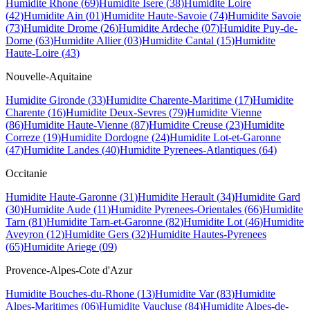
Humidite
Rhone
(
69
)
Humidite
Isere
(
38
)
Humidite
Loire
(
42
)
Humidite
Ain
(
01
)
Humidite
Haute-Savoie
(
74
)
Humidite
Savoie
(
73
)
Humidite
Drome
(
26
)
Humidite
Ardeche
(
07
)
Humidite
Puy-de-
Dome
(
63
)
Humidite
Allier
(
03
)
Humidite
Cantal
(
15
)
Humidite
Haute-Loire
(
43
)
Nouvelle-Aquitaine
Humidite
Gironde
(
33
)
Humidite
Charente-Maritime
(
17
)
Humidite
Charente
(
16
)
Humidite
Deux-Sevres
(
79
)
Humidite
Vienne
(
86
)
Humidite
Haute-Vienne
(
87
)
Humidite
Creuse
(
23
)
Humidite
Correze
(
19
)
Humidite
Dordogne
(
24
)
Humidite
Lot-et-Garonne
(
47
)
Humidite
Landes
(
40
)
Humidite
Pyrenees-Atlantiques
(
64
)
Occitanie
Humidite
Haute-Garonne
(
31
)
Humidite
Herault
(
34
)
Humidite
Gard
(
30
)
Humidite
Aude
(
11
)
Humidite
Pyrenees-Orientales
(
66
)
Humidite
Tarn
(
81
)
Humidite
Tarn-et-Garonne
(
82
)
Humidite
Lot
(
46
)
Humidite
Aveyron
(
12
)
Humidite
Gers
(
32
)
Humidite
Hautes-Pyrenees
(
65
)
Humidite
Ariege
(
09
)
Provence-Alpes-Cote d'Azur
Humidite
Bouches-du-Rhone
(
13
)
Humidite
Var
(
83
)
Humidite
Alpes-Maritimes
(
06
)
Humidite
Vaucluse
(
84
)
Humidite
Alpes-de-