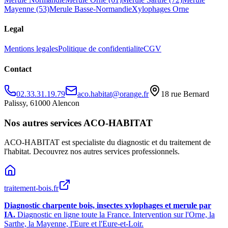
Mayenne (53)
Merule Basse-Normandie
Xylophages Orne
Legal
Mentions legales
Politique de confidentialite
CGV
Contact
02.33.31.19.79
aco.habitat@orange.fr
18 rue Bernard
Palissy, 61000 Alencon
Nos autres services ACO-HABITAT
ACO-HABITAT est specialiste du diagnostic et du traitement de
l
'
habitat. Decouvrez nos autres services professionnels.
traitement-bois.fr
Diagnostic charpente bois, insectes xylophages et merule par
IA.
Diagnostic en ligne toute la France. Intervention sur l
'
Orne, la
Sarthe, la Mayenne, l
'
Eure et l
'
Eure-et-Loir.