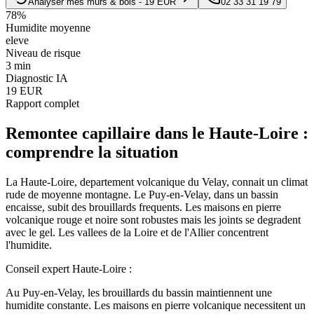
Analyser mes murs & bois - 19 EUR
02 33 31 19 79
78
%
Humidite moyenne
eleve
Niveau de risque
3 min
Diagnostic IA
19 EUR
Rapport complet
Remontee capillaire
dans le
Haute-Loire
:
comprendre la situation
La Haute-Loire, departement volcanique du Velay, connait un climat
rude de moyenne montagne. Le Puy-en-Velay, dans un bassin
encaisse, subit des brouillards frequents. Les maisons en pierre
volcanique rouge et noire sont robustes mais les joints se degradent
avec le gel. Les vallees de la Loire et de l'Allier concentrent
l'humidite.
Conseil expert
Haute-Loire
:
Au Puy-en-Velay, les brouillards du bassin maintiennent une
humidite constante. Les maisons en pierre volcanique necessitent un