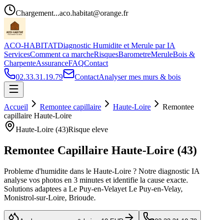
Chargement...
aco.habitat@orange.fr
ACO-HABITAT
Diagnostic Humidite et Merule par IA
Services
Comment ca marche
Risques
Barometre
Merule
Bois &
Charpente
Assurance
FAQ
Contact
02.33.31.19.79
Contact
Analyser mes murs & bois
Accueil
Remontee capillaire
Haute-Loire
Remontee
capillaire
Haute-Loire
Haute-Loire
(
43
)
Risque
eleve
Remontee Capillaire
Haute-Loire
(
43
)
Probleme d
'
humidite dans le
Haute-Loire
? Notre diagnostic IA
analyse vos photos en 3 minutes et identifie la cause exacte.
Solutions adaptees a
Le Puy-en-Velay
et
Le Puy-en-Velay,
Monistrol-sur-Loire, Brioude
.