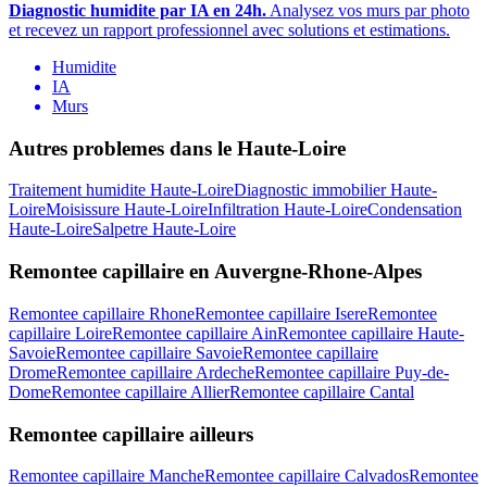
Diagnostic humidite par IA en 24h.
Analysez vos murs par photo
et recevez un rapport professionnel avec solutions et estimations.
Humidite
IA
Murs
Autres problemes dans le
Haute-Loire
Traitement humidite
Haute-Loire
Diagnostic immobilier
Haute-
Loire
Moisissure
Haute-Loire
Infiltration
Haute-Loire
Condensation
Haute-Loire
Salpetre
Haute-Loire
Remontee capillaire
en
Auvergne-Rhone-Alpes
Remontee capillaire
Rhone
Remontee capillaire
Isere
Remontee
capillaire
Loire
Remontee capillaire
Ain
Remontee capillaire
Haute-
Savoie
Remontee capillaire
Savoie
Remontee capillaire
Drome
Remontee capillaire
Ardeche
Remontee capillaire
Puy-de-
Dome
Remontee capillaire
Allier
Remontee capillaire
Cantal
Remontee capillaire
ailleurs
Remontee capillaire
Manche
Remontee capillaire
Calvados
Remontee