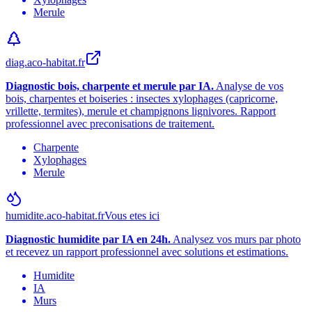
Merule
diag.aco-habitat.fr
Diagnostic bois, charpente et merule par IA.
Analyse de vos
bois, charpentes et boiseries : insectes xylophages (capricorne,
vrillette, termites), merule et champignons lignivores. Rapport
professionnel avec preconisations de traitement.
Charpente
Xylophages
Merule
humidite.aco-habitat.fr
Vous etes ici
Diagnostic humidite par IA en 24h.
Analysez vos murs par photo
et recevez un rapport professionnel avec solutions et estimations.
Humidite
IA
Murs