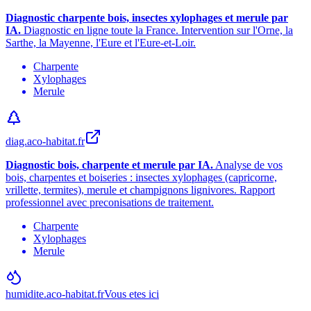
Diagnostic charpente bois, insectes xylophages et merule par
IA.
Diagnostic en ligne toute la France. Intervention sur l
'
Orne, la
Sarthe, la Mayenne, l
'
Eure et l
'
Eure-et-Loir.
Charpente
Xylophages
Merule
diag.aco-habitat.fr
Diagnostic bois, charpente et merule par IA.
Analyse de vos
bois, charpentes et boiseries : insectes xylophages (capricorne,
vrillette, termites), merule et champignons lignivores. Rapport
professionnel avec preconisations de traitement.
Charpente
Xylophages
Merule
humidite.aco-habitat.fr
Vous etes ici