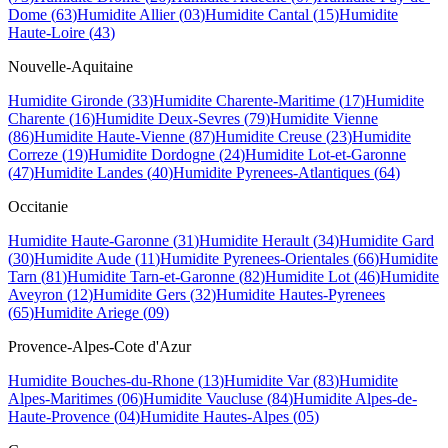
Dome
(
63
)
Humidite
Allier
(
03
)
Humidite
Cantal
(
15
)
Humidite
Haute-Loire
(
43
)
Nouvelle-Aquitaine
Humidite
Gironde
(
33
)
Humidite
Charente-Maritime
(
17
)
Humidite
Charente
(
16
)
Humidite
Deux-Sevres
(
79
)
Humidite
Vienne
(
86
)
Humidite
Haute-Vienne
(
87
)
Humidite
Creuse
(
23
)
Humidite
Correze
(
19
)
Humidite
Dordogne
(
24
)
Humidite
Lot-et-Garonne
(
47
)
Humidite
Landes
(
40
)
Humidite
Pyrenees-Atlantiques
(
64
)
Occitanie
Humidite
Haute-Garonne
(
31
)
Humidite
Herault
(
34
)
Humidite
Gard
(
30
)
Humidite
Aude
(
11
)
Humidite
Pyrenees-Orientales
(
66
)
Humidite
Tarn
(
81
)
Humidite
Tarn-et-Garonne
(
82
)
Humidite
Lot
(
46
)
Humidite
Aveyron
(
12
)
Humidite
Gers
(
32
)
Humidite
Hautes-Pyrenees
(
65
)
Humidite
Ariege
(
09
)
Provence-Alpes-Cote d'Azur
Humidite
Bouches-du-Rhone
(
13
)
Humidite
Var
(
83
)
Humidite
Alpes-Maritimes
(
06
)
Humidite
Vaucluse
(
84
)
Humidite
Alpes-de-
Haute-Provence
(
04
)
Humidite
Hautes-Alpes
(
05
)