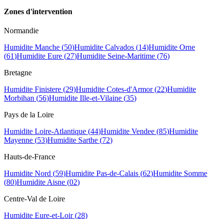
Zones d
'
intervention
Normandie
Humidite
Manche
(
50
)
Humidite
Calvados
(
14
)
Humidite
Orne
(
61
)
Humidite
Eure
(
27
)
Humidite
Seine-Maritime
(
76
)
Bretagne
Humidite
Finistere
(
29
)
Humidite
Cotes-d'Armor
(
22
)
Humidite
Morbihan
(
56
)
Humidite
Ille-et-Vilaine
(
35
)
Pays de la Loire
Humidite
Loire-Atlantique
(
44
)
Humidite
Vendee
(
85
)
Humidite
Mayenne
(
53
)
Humidite
Sarthe
(
72
)
Hauts-de-France
Humidite
Nord
(
59
)
Humidite
Pas-de-Calais
(
62
)
Humidite
Somme
(
80
)
Humidite
Aisne
(
02
)
Centre-Val de Loire
Humidite
Eure-et-Loir
(
28
)