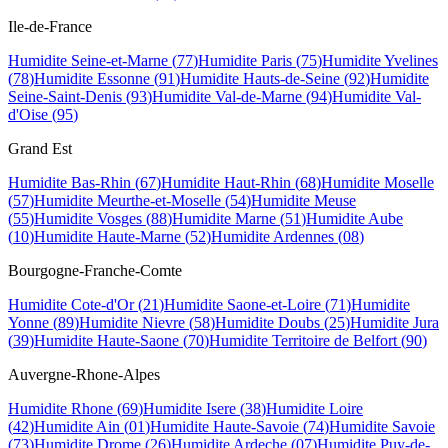
Ile-de-France
Humidite
Seine-et-Marne
(
77
)
Humidite
Paris
(
75
)
Humidite
Yvelines
(
78
)
Humidite
Essonne
(
91
)
Humidite
Hauts-de-Seine
(
92
)
Humidite
Seine-Saint-Denis
(
93
)
Humidite
Val-de-Marne
(
94
)
Humidite
Val-
d'Oise
(
95
)
Grand Est
Humidite
Bas-Rhin
(
67
)
Humidite
Haut-Rhin
(
68
)
Humidite
Moselle
(
57
)
Humidite
Meurthe-et-Moselle
(
54
)
Humidite
Meuse
(
55
)
Humidite
Vosges
(
88
)
Humidite
Marne
(
51
)
Humidite
Aube
(
10
)
Humidite
Haute-Marne
(
52
)
Humidite
Ardennes
(
08
)
Bourgogne-Franche-Comte
Humidite
Cote-d'Or
(
21
)
Humidite
Saone-et-Loire
(
71
)
Humidite
Yonne
(
89
)
Humidite
Nievre
(
58
)
Humidite
Doubs
(
25
)
Humidite
Jura
(
39
)
Humidite
Haute-Saone
(
70
)
Humidite
Territoire de Belfort
(
90
)
Auvergne-Rhone-Alpes
Humidite
Rhone
(
69
)
Humidite
Isere
(
38
)
Humidite
Loire
(
42
)
Humidite
Ain
(
01
)
Humidite
Haute-Savoie
(
74
)
Humidite
Savoie
(
73
)
Humidite
Drome
(
26
)
Humidite
Ardeche
(
07
)
Humidite
Puy-de-