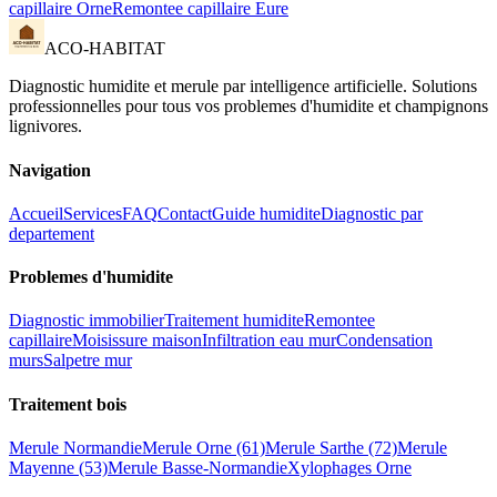
capillaire
Orne
Remontee capillaire
Eure
ACO-HABITAT
Diagnostic humidite et merule par intelligence artificielle. Solutions
professionnelles pour tous vos problemes d
'
humidite et champignons
lignivores.
Navigation
Accueil
Services
FAQ
Contact
Guide humidite
Diagnostic par
departement
Problemes d
'
humidite
Diagnostic immobilier
Traitement humidite
Remontee
capillaire
Moisissure maison
Infiltration eau mur
Condensation
murs
Salpetre mur
Traitement bois
Merule Normandie
Merule Orne (61)
Merule Sarthe (72)
Merule
Mayenne (53)
Merule Basse-Normandie
Xylophages Orne