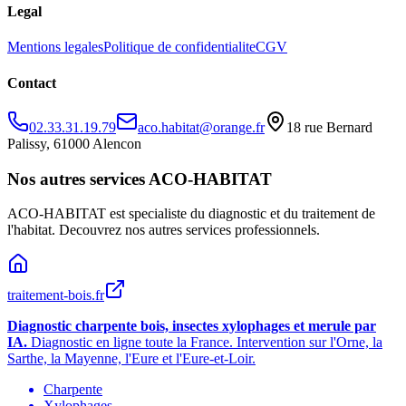
Legal
Mentions legales
Politique de confidentialite
CGV
Contact
02.33.31.19.79
aco.habitat@orange.fr
18 rue Bernard
Palissy, 61000 Alencon
Nos autres services ACO-HABITAT
ACO-HABITAT est specialiste du diagnostic et du traitement de
l
'
habitat. Decouvrez nos autres services professionnels.
traitement-bois.fr
Diagnostic charpente bois, insectes xylophages et merule par
IA.
Diagnostic en ligne toute la France. Intervention sur l
'
Orne, la
Sarthe, la Mayenne, l
'
Eure et l
'
Eure-et-Loir.
Charpente
Xylophages